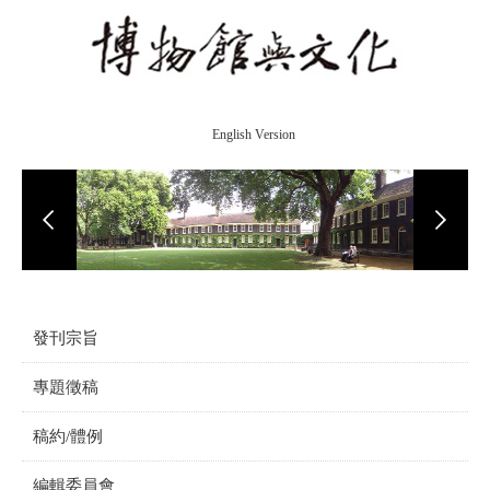
English Version
發刊宗旨
專題徵稿
稿約/體例
編輯委員會