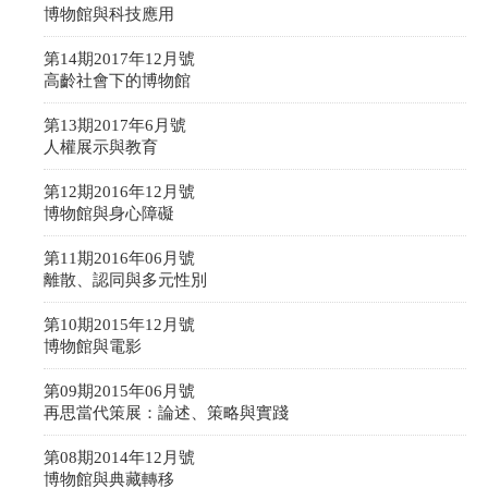
博物館與科技應用
第14期2017年12月號
高齡社會下的博物館
第13期2017年6月號
人權展示與教育
第12期2016年12月號
博物館與身心障礙
第11期2016年06月號
離散、認同與多元性別
第10期2015年12月號
博物館與電影
第09期2015年06月號
再思當代策展：論述、策略與實踐
第08期2014年12月號
博物館與典藏轉移