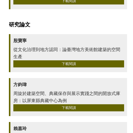
下載閱讀
研究論文
殷寶寧
從文化治理到地方認同：論臺灣地方美術館建築的空間
生產
下載閱讀
方鈞瑋
周旋於建築空間、典藏保存與展示實踐之間的開放式庫
房：以屏東縣典藏中心為例
下載閱讀
賴嘉玲