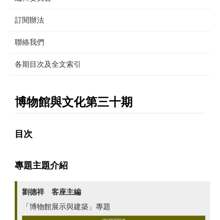
訂閱辦法
聯絡我們
各期目次及全文索引
博物館與文化第三十期
目次
專題主題介紹
劉德祥 客座主編
「博物館展示與建築」專題