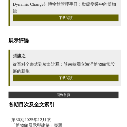
Dynamic Change》博物館管理手冊：動態變遷中的博物
館
下載閱讀
展示評論
張瀛之
從百科全書式到敘事詮釋：談南韓國立海洋博物館常設
展的新生
下載閱讀
回到首頁
各期目次及全文索引
第30期2025年12月號
「博物館展示與建築」專題