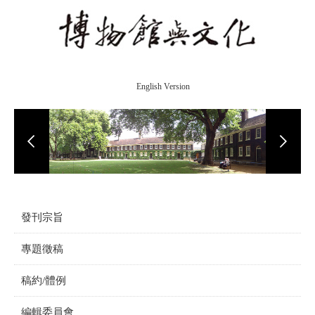
English Version
發刊宗旨
專題徵稿
稿約/體例
編輯委員會