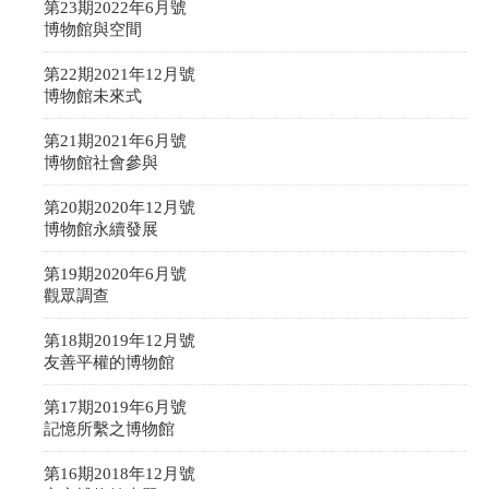
第23期2022年6月號
博物館與空間
第22期2021年12月號
博物館未來式
第21期2021年6月號
博物館社會參與
第20期2020年12月號
博物館永續發展
第19期2020年6月號
觀眾調查
第18期2019年12月號
友善平權的博物館
第17期2019年6月號
記憶所繫之博物館
第16期2018年12月號