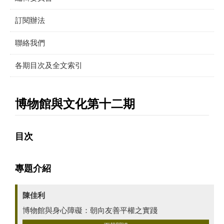
訂閱辦法
聯絡我們
各期目次及全文索引
博物館與文化第十二期
目次
專題介紹
陳佳利
博物館與身心障礙：朝向友善平權之實踐