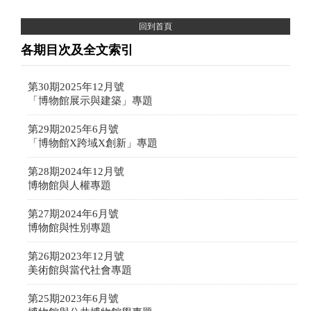
回到首頁
各期目次及全文索引
第30期2025年12月號
「博物館展示與建築」專題
第29期2025年6月號
「博物館X跨域X創新」專題
第28期2024年12月號
博物館與人權專題
第27期2024年6月號
博物館與性別專題
第26期2023年12月號
美術館與當代社會專題
第25期2023年6月號