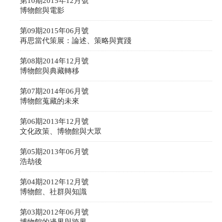
第10期2015年12月號
博物館與電影
第09期2015年06月號
再思當代策展：論述、策略與實踐
第08期2014年12月號
博物館與典藏轉移
第07期2014年06月號
博物館蒐藏的未來
第06期2013年12月號
文化政策、博物館與大眾
第05期2013年06月號
浩劫後
第04期2012年12月號
博物館、社群與知識
第03期2012年06月號