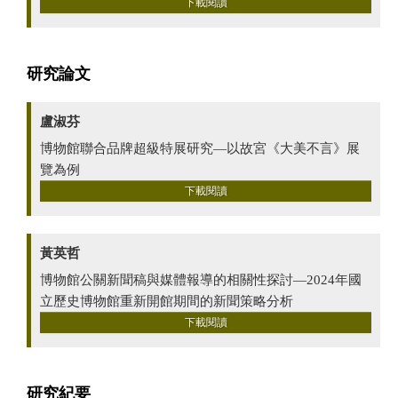
下載閱讀
研究論文
盧淑芬
博物館聯合品牌超級特展研究—以故宮《大美不言》展
覽為例
下載閱讀
黃英哲
博物館公關新聞稿與媒體報導的相關性探討—2024年國
立歷史博物館重新開館期間的新聞策略分析
下載閱讀
研究紀要