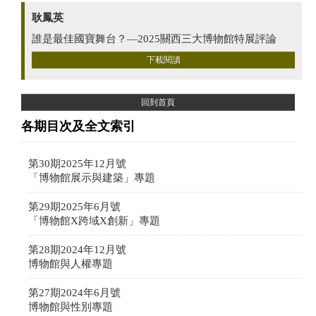
耿鳳英
誰是最佳國寶舞台？—2025關西三大博物館特展評論
下載閱讀
回到首頁
各期目次及全文索引
第30期2025年12月號
「博物館展示與建築」專題
第29期2025年6月號
「博物館X跨域X創新」專題
第28期2024年12月號
博物館與人權專題
第27期2024年6月號
博物館與性別專題