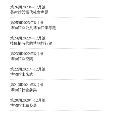
第26期2023年12月號
美術館與當代社會專題
第25期2023年6月號
博物館與公共博物館學專題
第24期2022年12月號
後疫情時代的博物館行銷
第23期2022年6月號
博物館與空間
第22期2021年12月號
博物館未來式
第21期2021年6月號
博物館社會參與
第20期2020年12月號
博物館永續發展