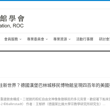
會員服務
專業委員會
專業資源
活動行事曆
研討會
往新世界？德國漢堡巴林城移民博物館呈現四百年的美國
座重建館舍構成。二號館的粉紅自由女神像象徵移民的多元背景，歡迎著下船來
erty -2 ©Ballinstadt） 作者：王郁婷（德國萊比錫大學宗教學研究所研究生）…