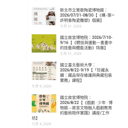
新北市立鶯歌陶瓷博物館：
2026/07/31-08/30【《構･築—
許明香陶瓷雕塑》個展】
七月 31, 2026
國立故宮博物院：2026/7/10-
9/16【《騁技與運動－書畫中
的技藝與體能活動》特展】
七月 31, 2026
國立臺北藝術大學：
2026/8/22-9/19【「珍藏永
續：藏品保存維護與典藏包裝
實務」課程】
七月 9, 2026
國立故宮博物院：
2026/8/22【《戲劇 · 少年 · 博
物館―故宮文物融入戲劇教育
的藝術陪伴實踐》講座/工作
坊】
八月 4, 2026