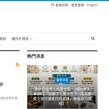
會員註冊
／
我是會員
／
English
資訊
國內外資訊
熱門消息
最新消息
夢
臺中市纖維工藝博物館：2026/8/3-
8/24【「開課了！庫房教室—成為典
到新世界的參
藏文物守護者的四堂課」專業培力課
程】