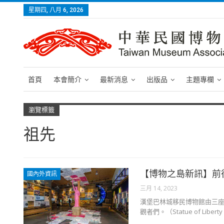
星期四, 八月 6, 2026
首頁
本會簡介
最新消息
出版品
主題專欄
瀏覽標籤
祖先
【博物之島新訊】前
國內外資訊
三月 14, 2023
漢堡巴林城移民博物館由三
觀者們。（Statue of Lib