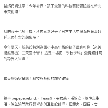
爸媽們請注意！今年暑假，孩子最酷的科技藝術冒險就在新北
市美術館！
您的孩子也對手機、科技感到好奇？日常生活中腦海裡充滿各
種天馬行空的想像嗎？
今年夏天，新美館特別為國小中高年級的孩子量身打造【來美
術館養機】三天夏令營！ 這是一場把「學校學科」變得超好玩
的跨界大冒險！
頂尖藝術家帶路！科技與藝術的超酷碰撞
攜手 pepepepebrick、Team9、張君慈、潘怡安、標準鳥生
活、陳芷渝等跨界藝術家與互動設計師，把體育、國語、音