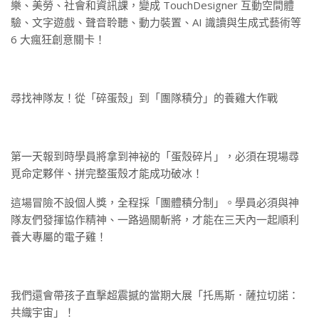
樂、美勞、社會和資訊課，變成 TouchDesigner 互動空間體
驗、文字遊戲、聲音聆聽、動力裝置、AI 識讀與生成式藝術等
6 大瘋狂創意關卡！
尋找神隊友！從「碎蛋殼」到「團隊積分」的養雞大作戰
第一天報到時學員將拿到神祕的「蛋殼碎片」，必須在現場尋
覓命定夥伴、拼完整蛋殼才能成功破冰！
這場冒險不設個人獎，全程採「團體積分制」。學員必須與神
隊友們發揮協作精神、一路過關斬將，才能在三天內一起順利
養大專屬的電子雞！
我們還會帶孩子直擊超震撼的當期大展「托馬斯．薩拉切諾：
共織宇宙」！