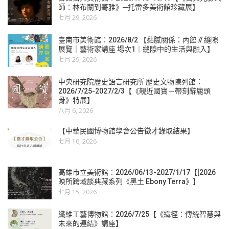
師：林布蘭到哥雅》─托雷多美術館珍藏展】
七月 29, 2026
臺南市美術館：2026/8/2 【黏膩關係：內餡 // 縫隙
展覽｜藝術家講座 場次1｜縫隙中的生活與融入】
七月 29, 2026
中央研究院歷史語言研究所 歷史文物陳列館：
2026/7/25-2027/2/3【《親近國寶－帶刻辭鹿頭
骨》特展】
八月 6, 2026
【中華民國博物館學會公告徵才錄取結果】
七月 16, 2026
高雄市立美術館：2026/06/13-2027/1/17【[2026
映所跨域談典藏系列《黑土 Ebony Terra》】
七月 15, 2026
纖維工藝博物館：2026/7/25【《織徑：傳統智慧與
未來的連結》講座】