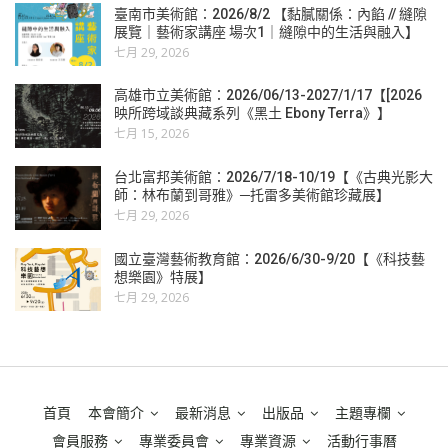
臺南市美術館：2026/8/2 【黏膩關係：內餡 // 縫隙
展覽｜藝術家講座 場次1｜縫隙中的生活與融入】
七月 29, 2026
高雄市立美術館：2026/06/13-2027/1/17【[2026
映所跨域談典藏系列《黑土 Ebony Terra》】
七月 15, 2026
台北富邦美術館：2026/7/18-10/19【《古典光影大
師：林布蘭到哥雅》─托雷多美術館珍藏展】
七月 29, 2026
國立臺灣藝術教育館：2026/6/30-9/20【《科技藝
想樂園》特展】
七月 29, 2026
首頁
本會簡介
最新消息
出版品
主題專欄
會員服務
專業委員會
專業資源
活動行事曆