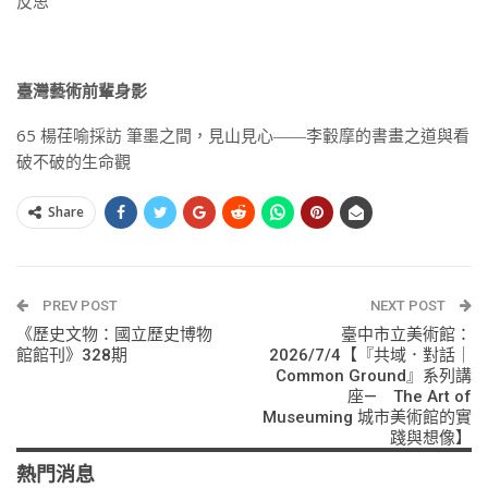
反思
臺灣藝術前輩身影
65 楊荏喻採訪 筆墨之間，見山見心――李轂摩的書畫之道與看
破不破的生命觀
Share
PREV POST
NEXT POST
《歷史文物：國立歷史博物
臺中市立美術館：
館館刊》328期
2026/7/4【『共域．對話｜
Common Ground』系列講
座— The Art of
Museuming 城市美術館的實
踐與想像】
熱門消息