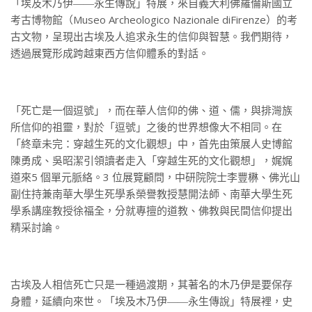
「埃及木乃伊――永生傳說」特展，來自義大利佛羅倫斯國立
考古博物館（Museo Archeologico Nazionale diFirenze）的考
古文物，呈現出古埃及人追求永生的信仰與智慧。我們期待，
透過展覽形成跨越東西方信仰體系的對話。
「死亡是一個逗號」，而在華人信仰的佛、道、儒，與排灣族
所信仰的祖靈，對於「逗號」之後的世界想像大不相同。在
「終章未完：穿越生死的文化觀想」中，首先由策展人史博館
陳勇成、吳昭潔引領讀者走入「穿越生死的文化觀想」，娓娓
道來5 個單元脈絡。3 位展覽顧問，中研院院士李豐楙、佛光山
副住持兼南華大學生死學系榮譽教授慧開法師、南華大學生死
學系講座教授徐福全，分就專擅的道教、佛教與民間信仰提出
精采討論。
古埃及人相信死亡只是一種過渡期，其著名的木乃伊是要保存
身體，延續向來世。「埃及木乃伊――永生傳說」特展裡，史