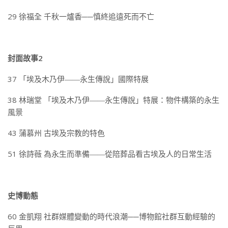
29 徐福全 千秋一爐香──慎終追遠死而不亡
封面故事2
37 「埃及木乃伊――永生傳說」國際特展
38 林瑞堂 「埃及木乃伊――永生傳說」特展：物件構築的永生
風景
43 蒲慕州 古埃及宗教的特色
51 徐詩薇 為永生而準備――從陪葬品看古埃及人的日常生活
史博動態
60 金凱翔 社群媒體變動的時代浪潮──博物館社群互動經驗的