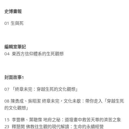
史博畫報
01 生與死
編輯室筆記
04 東西方信仰體系的生死觀想
封面故事1
07 「終章未完：穿越生死的文化觀想」
08 陳勇成、吳昭潔 終章未完，文化未歇：帶你走入「穿越生死
的文化觀想」
15 李豐楙、葉聰霈 地府之秘：道壇畫中救苦天尊的濟苦之象
23 釋慧開 佛教往生觀的現代解讀：生命的永續經營