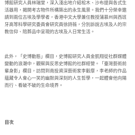
博館研究人員林瑞堂，深入淺出地介紹棺木、沙布提與各式生
活器用，揭開考古物件所構築出的永生風景。我們十分榮幸邀
請到兩位古埃及學學者，香港中文大學兼任教授蒲慕州與西班
牙高等科學研究委員會研究員徐詩薇，分別訴說古埃及人的宗
教信仰、陪葬品中呈現的古埃及人日常生活。
此外，「史博動態」欄目，史博館研究人員金凱翔從社群媒體
變動的浪潮中，觀察與反思史博館的社群經營。「臺灣藝術前
輩身影」欄目，訪問到南投資深藝術家李轂摩，李老師的作品
蘊藏令人會心一笑的幽默與深刻的人生哲學，一起體會他向陽
而行、看破不破的生命境界。
目次