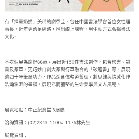
有「揮毫奶奶」美稱的謝季芸，曾任中國書法學會首位女性理
事長，近年更跨足網路，推出線上課程，用生動方式弘揚書法
文化。
本次個展為慶祝88歲，展出近150件書法創作，包含榜書、隸
書及篆草，更巧妙自創大篆與行草融合的「破體書」等，展現
逾四十年筆墨功力，作品深含儒釋道哲理，將思維與情感化作
浩瀚澎湃的墨韻，展現老而彌堅的生命美學與文人風範。
展覽地點：中正紀念堂 3展廳
洽詢資訊：(02)2343-1100# 1176林先生
展覽資訊：