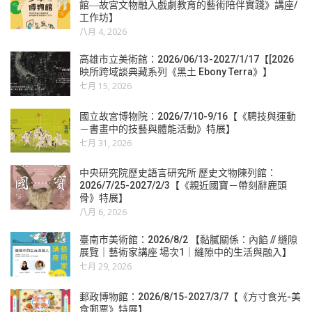
館―故宮文物融入戲劇教育的藝術陪伴實踐》講座/
工作坊】
八月 4, 2026
高雄市立美術館：2026/06/13-2027/1/17【[2026
映所跨域談典藏系列《黑土 Ebony Terra》】
七月 15, 2026
國立故宮博物院：2026/7/10-9/16【《騁技與運動
－書畫中的技藝與體能活動》特展】
七月 31, 2026
中央研究院歷史語言研究所 歷史文物陳列館：
2026/7/25-2027/2/3【《親近國寶－帶刻辭鹿頭
骨》特展】
八月 6, 2026
臺南市美術館：2026/8/2 【黏膩關係：內餡 // 縫隙
展覽｜藝術家講座 場次1｜縫隙中的生活與融入】
七月 29, 2026
郵政博物館：2026/8/15-2027/3/7【《方寸食光-美
食郵票》特展】