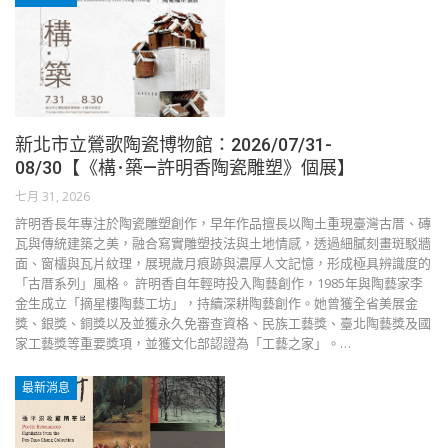
新北市立鶯歌陶瓷博物館：2026/07/31-
08/30【《構･築—許明香陶瓷雕塑》個展】
七月 31, 2026
許明香長年專注於陶瓷雕塑創作，早年作品擅長以陶土重現臺灣古厝、磚
瓦與傳統建築之美，融合寫實雕塑技法與土地情感，透過細膩刻畫斑駁牆
面、窗櫺與瓦片紋理，展現歲月痕跡與濃厚人文記憶，形成極具辨識度的
「古厝系列」風格。 許明香自年輕時投入陶藝創作，1985年與陶藝家李
金生成立「摘星樓陶藝工坊」，持續深耕陶藝創作。她曾獲全省美展金
獎、銀獎、銅獎以及並獲永久免審查資格、民族工藝獎、臺北陶藝獎及國
家工藝獎等重要獎項，並獲文化部認證為「工藝之家」。…
最新消息