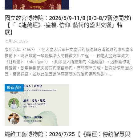
國立故宮博物院：2026/5/9-11/8 (8/3-8/7暫停開放)
【「《龍藏經》-皇權. 信仰. 藝術的盛世交響」特
展】
七月 24, 2026
康熙六年（1667），在太皇太后孝莊文皇后的慈諭與方甫親政的康熙皇帝
推動下，清宮啟動一項規模浩大的佛教文化工程——修造泥金寫本藏文
《甘珠爾》（bka’ ’gyur），此即世人所熟知的《龍藏經》。這部鉅作耗
費鉅資，動用無數頂尖藝匠與高僧參與，歷時兩年方成，旨在祈求皇圖永
固、帝道遐昌，並以此鞏固當時滿蒙間的政治與宗教聯盟。…
最新消息
纖維工藝博物館：2026/7/25【《織徑：傳統智慧與