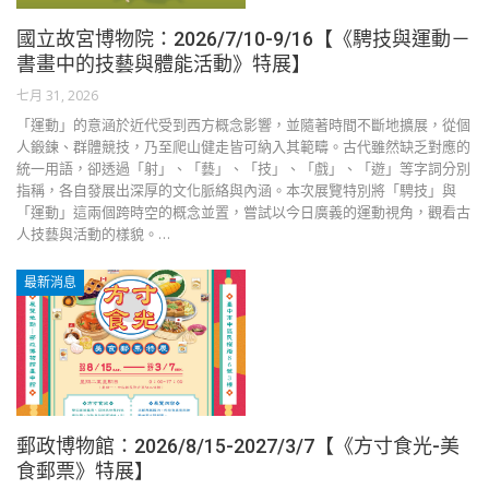
國立故宮博物院：2026/7/10-9/16【《騁技與運動－
書畫中的技藝與體能活動》特展】
七月 31, 2026
「運動」的意涵於近代受到西方概念影響，並隨著時間不斷地擴展，從個
人鍛鍊、群體競技，乃至爬山健走皆可納入其範疇。古代雖然缺乏對應的
統一用語，卻透過「射」、「藝」、「技」、「戲」、「遊」等字詞分別
指稱，各自發展出深厚的文化脈絡與內涵。本次展覽特別將「騁技」與
「運動」這兩個跨時空的概念並置，嘗試以今日廣義的運動視角，觀看古
人技藝與活動的樣貌。…
最新消息
郵政博物館：2026/8/15-2027/3/7【《方寸食光-美
食郵票》特展】