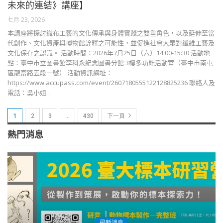
未來的連結》講座】
七月 23, 2026
本講座將探討織布工藝的文化傳承與身體實踐之雙重角色，以及延伸至當
代創作、文化資產與博物館詮釋之可能性，並促進社會大眾對纖維工藝及
文化保存之認識。 活動時間：2026年7月25日（六）14:00-15:30 活動地
點：臺中市立圖書館李科永紀念圖書分館 3樓多功能活動室（臺中市南屯
區龍富路五段一號） 活動資訊網址：
https://www.accupass.com/event/2607180555122128825236 聯絡人及
電話：吳小姐…
1
2
3
…
430
下一頁
熱門消息