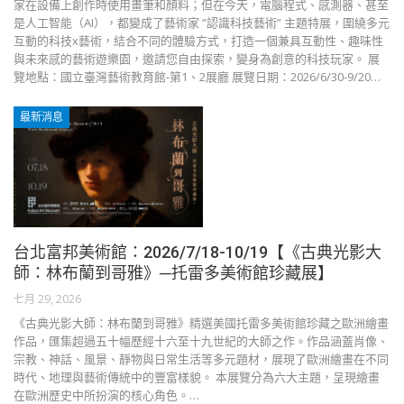
家在設備上創作時使用畫筆和顏料；但在今天，電腦程式、感測器、甚至
是人工智能（AI），都變成了藝術家 “認識科技藝術” 主題特展，圍繞多元
互動的科技x藝術，結合不同的體驗方式，打造一個兼具互動性、趣味性
與未來感的藝術遊樂園，邀請您自由探索，變身為創意的科技玩家。 展
覽地點：國立臺灣藝術教育館-第1、2展廳 展覽日期：2026/6/30-9/20…
最新消息
台北富邦美術館：2026/7/18-10/19【《古典光影大
師：林布蘭到哥雅》─托雷多美術館珍藏展】
七月 29, 2026
《古典光影大師：林布蘭到哥雅》精選美國托雷多美術館珍藏之歐洲繪畫
作品，匯集超過五十幅歷經十六至十九世紀的大師之作。作品涵蓋肖像、
宗教、神話、風景、靜物與日常生活等多元題材，展現了歐洲繪畫在不同
時代、地理與藝術傳統中的豐富樣貌。 本展覽分為六大主題，呈現繪畫
在歐洲歷史中所扮演的核心角色。…