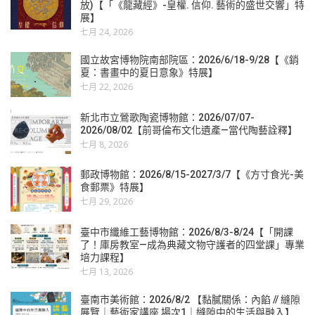
放)【「《龍藏經》-皇權. 信仰. 藝術的盛世交響」特
展】
七月 24, 2026
國立故宮博物院南部院區：2026/6/18-9/28【《銷
夏：書畫中的夏日意象》特展】
七月 22, 2026
新北市立鶯歌陶瓷博物館：2026/07/07-
2026/08/02【前哥倫布文化遺產—當代陶藝詮釋】
七月 8, 2026
郵政博物館：2026/8/15-2027/3/7【《方寸食光-美
食郵票》特展】
七月 29, 2026
臺中市纖維工藝博物館：2026/8/3-8/24【「開課
了！庫房教室—成為典藏文物守護者的四堂課」專業
培力課程】
七月 13, 2026
臺南市美術館：2026/8/2 【黏膩關係：內餡 // 縫隙
展覽｜藝術家講座 場次1｜縫隙中的生活與融入】