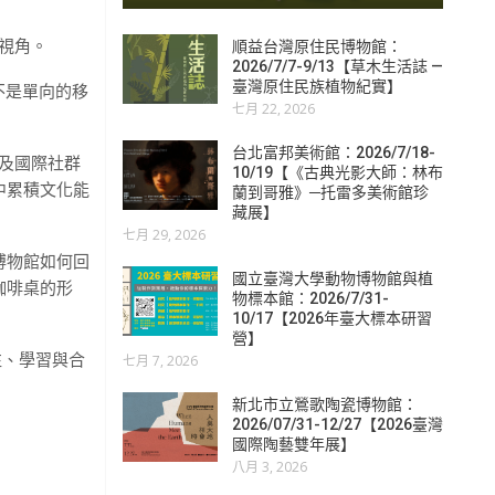
釋視角。
順益台灣原住民博物館：
2026/7/7-9/13【草木生活誌 —
臺灣原住民族植物紀實】
不是單向的移
七月 22, 2026
台北富邦美術館：2026/7/18-
眾及國際社群
10/19【《古典光影大師：林布
中累積文化能
蘭到哥雅》─托雷多美術館珍
藏展】
七月 29, 2026
博物館如何回
國立臺灣大學動物博物館與植
咖啡桌的形
物標本館：2026/7/31-
10/17【2026年臺大標本研習
營】
往、學習與合
七月 7, 2026
新北市立鶯歌陶瓷博物館：
2026/07/31-12/27【2026臺灣
國際陶藝雙年展】
八月 3, 2026