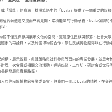
a (
一起來玩
!
一起增廣見聞
! )
「增能」的意涵，排灣族語中的「kivala」提供了一個重要的詮
實則蘊含著透過交流而充實見聞、累積能量的行動意義，kivala強調的
過程。
。博物館不僅是保存與展示文化的空間，更是原住民族與部落、社會大
識體系的再詮釋，以及跨國博物館合作，原住民族博物館得以在行動
理架構、展示詮釋、典藏策略與社群參與等面向的專業發展，並思考
季辦理一次會議或相關交流活動，透過座談、工作坊、研討會或世界
的長遠發展與實踐路徑。
原住民族博物館專業委員會，與我們一同以 kivala的精神，在交