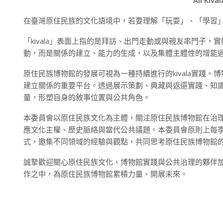
Ali Kival
在臺灣原住民族的文化語境中，若要理解「玩耍」、「學習」或
「kivala」表面上指的是拜訪、出門走動或與親友串門子，
動，而是關係的建立、能力的生成，以及集體主體性的增能
原住民族博物館的發展可視為一種持續進行的kivala實踐
建立關係的重要平台。透過展示策劃、典藏與返還實踐、知
量，形塑自身的敘事位置與公共角色。
本委員會以原住民族文化為主體，關注原住民族博物館在治
應文化主權、歷史脈絡與當代公共議題。本委員會原則上每
式，邀集不同領域的經驗與觀點，共同思考原住民族博物館
誠摯歡迎關心原住民族文化、博物館實踐與公共治理的夥伴加入
作之中，為原住民族博物館累積力量、開展未來。