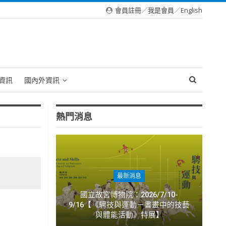
會員註冊
／
我是會員
／
English
資訊
國內外資訊
熱門消息
最新消息
國立故宮博物院：2026/7/10-
9/16【《騁技與運動－書畫中的技藝
與體能活動》特展】