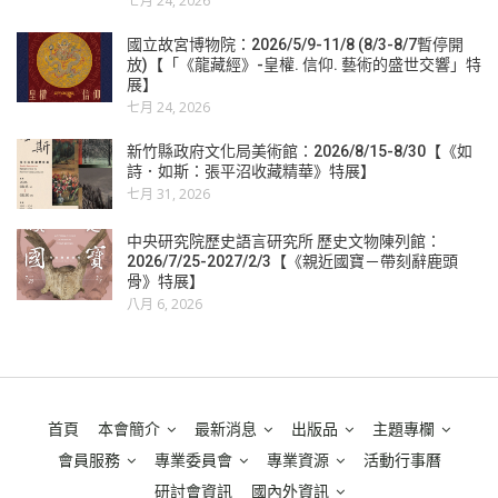
七月 24, 2026
國立故宮博物院：2026/5/9-11/8 (8/3-8/7暫停開
放)【「《龍藏經》-皇權. 信仰. 藝術的盛世交響」特
展】
七月 24, 2026
新竹縣政府文化局美術館：2026/8/15-8/30【《如
詩．如斯：張平沼收藏精華》特展】
七月 31, 2026
中央研究院歷史語言研究所 歷史文物陳列館：
2026/7/25-2027/2/3【《親近國寶－帶刻辭鹿頭
骨》特展】
八月 6, 2026
首頁
本會簡介
最新消息
出版品
主題專欄
會員服務
專業委員會
專業資源
活動行事曆
研討會資訊
國內外資訊