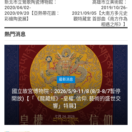
新北市立鶯歌陶瓷博物館：
高雄市立美術館：
2020/04/02-
2019/10/26-
2020/09/20【亞熱帶花園：
2021/09/05【大南方多元史
彩繪陶瓷展】
觀特藏室 首部曲《南方作為
相遇之所》】
熱門消息
最新消息
國立故宮博物院：2026/5/9-11/8 (8/3-8/7暫停
開放)【「《龍藏經》-皇權. 信仰. 藝術的盛世交
響」特展】
七月 24, 2026