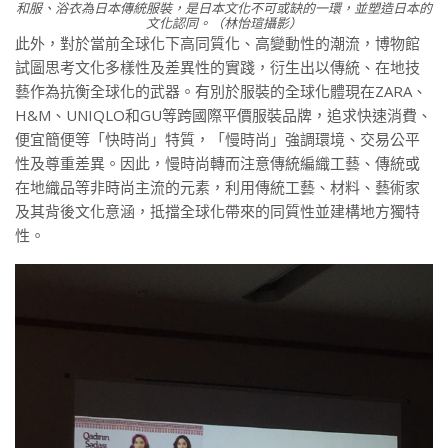
和服、浴衣為日本傳統服裝，是日本文化不可或缺的一環，並塑造日本的
文化認同。（林怡瑄攝影）
此外，對於當前全球化下高同質化、高變動性的潮流，博物館
試圖思考文化多樣性及差異性的實踐，衍生出以傳統、在地技
藝作為抗衡全球化的武器。有別於服裝的全球化體現在ZARA、
H&M、UNIQLO和GU等跨國際平價服裝品牌，追求快速消費、
便宜簡便等「快時尚」特質，「慢時尚」強調環境、交易公平
性及尊重差異。因此，慢時尚轉而注意傳統編織工藝、傳統或
在地織品等非時尚主流的元素，利用傳統工藝、材料、藝術家
及其背後文化意涵，抵擋全球化帶來的同質性並建構地方獨特
性。