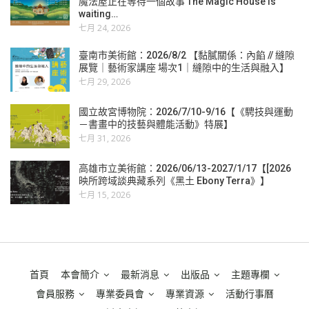
魔法屋正在等待一個故事 The Magic House is
waiting…
七月 24, 2026
臺南市美術館：2026/8/2 【黏膩關係：內餡 // 縫隙
展覽｜藝術家講座 場次1｜縫隙中的生活與融入】
七月 29, 2026
國立故宮博物院：2026/7/10-9/16【《騁技與運動
－書畫中的技藝與體能活動》特展】
七月 31, 2026
高雄市立美術館：2026/06/13-2027/1/17【[2026
映所跨域談典藏系列《黑土 Ebony Terra》】
七月 15, 2026
首頁
本會簡介
最新消息
出版品
主題專欄
會員服務
專業委員會
專業資源
活動行事曆