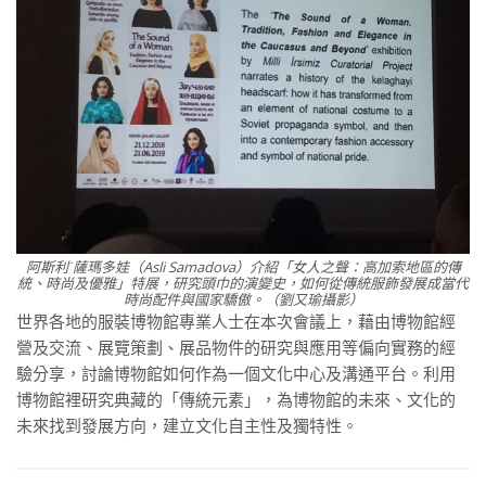
阿斯利˙薩瑪多娃（Asli Samadova）介紹「女人之聲：高加索地區的傳
統、時尚及優雅」特展，研究頭巾的演變史，如何從傳統服飾發展成當代
時尚配件與國家驕傲。（劉又瑜攝影）
世界各地的服裝博物館專業人士在本次會議上，藉由博物館經
營及交流、展覽策劃、展品物件的研究與應用等偏向實務的經
驗分享，討論博物館如何作為一個文化中心及溝通平台。利用
博物館裡研究典藏的「傳統元素」，為博物館的未來、文化的
未來找到發展方向，建立文化自主性及獨特性。