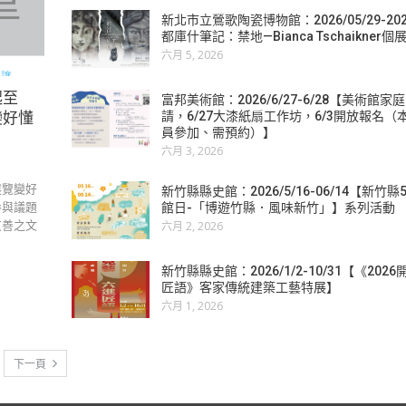
新北市立鶯歌陶瓷博物館：2026/05/29-2026
都庫什筆記：禁地—Bianca Tschaikner個
六月 5, 2026
起至
富邦美術館：2026/6/27-6/28【美術館
變好懂
請，6/27大漆紙扇工作坊，6/3開放報名
員參加、需預約）】
六月 3, 2026
展覽變好
新竹縣縣史館：2026/5/16-06/14【新竹
參與議題
館日-「博遊竹縣．風味新竹」】系列活動
友善之文
六月 2, 2026
新竹縣縣史館：2026/1/2-10/31【《202
匠語》客家傳統建築工藝特展】
六月 1, 2026
下一頁