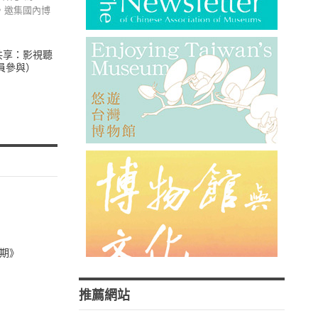
，邀集國內博
到共享：影視聽
員參與）
7期》
推薦網站