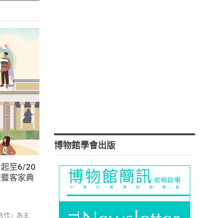
博物館學會出版
起至6/20
壇暨客家典
合作」為主