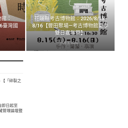
物館：
花蓮縣考古博物館：2026/8/15-
026臺灣國
8/16【豐田聚場—考古博物館夏季
雙日嘉年華】
八月 3, 2026
24 【「碎裂之
名自即日起至
典藏管理論壇暨