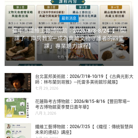
最新消息
臺中市纖維工藝博物館：2026/8/3-8/24【「開
課了！庫房教室—成為典藏文物守護者的四堂
課」專業培力課程】
七月 13, 2026
台北富邦美術館：2026/7/18-10/19【《古典光影大
師：林布蘭到哥雅》─托雷多美術館珍藏展】
七月 29, 2026
花蓮縣考古博物館：2026/8/15-8/16【豐田聚場—
考古博物館夏季雙日嘉年華】
八月 3, 2026
纖維工藝博物館：2026/7/25【《織徑：傳統智慧與
未來的連結》講座】