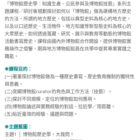
「博物館歷史學：知識生產、公民參與及博物館技藝」系列主
題課程／研討會規劃探討如何以「博物館」做為建構地方歷史
的方法，所謂的地方歷史，包括以典型史料為核心的地方史，
以及以口述歷史、生活物件、地方知識等新型態史料為核心的
大眾歷史，如何透過蒐藏、研究、展示與教育等動態的博物館
活動書寫歷史。課程由國內外博物館合作開設，提供博物館實
務操作之借鑒，期與地方博物館館員在共學中提昇專業實踐之
職能。
❉課程目的：
(一)著重探討博物館做為一種歷史書寫、歷史教育機制的獨特性
與意義。
(二)突顯博物館curator的角色與工作方法（技藝）。
(三)探討不同規模、定位的博物館如何應用。
(四)博物館論述與實務經驗的對話、拉近學／用距離。
(五)貼近臺灣的經驗、議題與問題。
❉主題藍圖：
主題1 │ 博物館歷史學，大哉問！