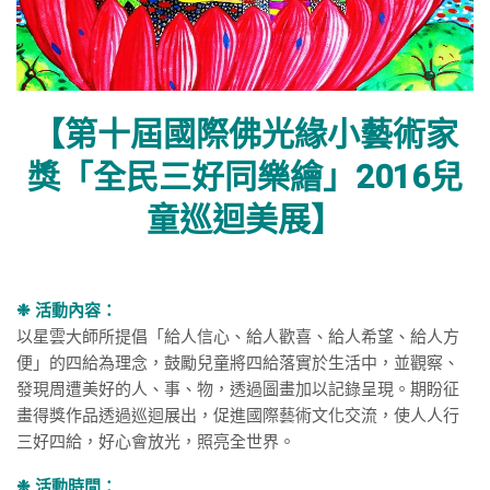
【第十屆國際佛光緣小藝術家
獎「全民三好同樂繪」2016兒
童巡迴美展】
❉ 活動內容：
以星雲大師所提倡「給人信心、給人歡喜、給人希望、給人方
便」的四給為理念，鼓勵兒童將四給落實於生活中，並觀察、
發現周遭美好的人、事、物，透過圖畫加以記錄呈現。期盼征
畫得獎作品透過巡迴展出，促進國際藝術文化交流，使人人行
三好四給，好心會放光，照亮全世界。
❉ 活動時間：