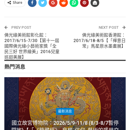
Share
PREV POST
NEXT POST
佛光緣美術館彰化館：
佛光緣美術館香港館：
2017/6/15-7/30【第十一屆
2017/6/18-8/5【「禪意日
國際佛光緣小藝術家獎「全
常」馬星原水墨畫展】
民三好 世界繪美」2016兒童
巡迴美展】
熱門消息
最新消息
國立故宮博物院：2026/5/9-11/8 (8/3-8/7暫停