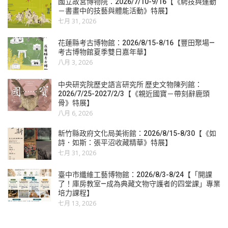
國立故宮博物院：2026/7/10-9/16【《騁技與運動
－書畫中的技藝與體能活動》特展】
七月 31, 2026
花蓮縣考古博物館：2026/8/15-8/16【豐田聚場—
考古博物館夏季雙日嘉年華】
八月 3, 2026
中央研究院歷史語言研究所 歷史文物陳列館：
2026/7/25-2027/2/3【《親近國寶－帶刻辭鹿頭
骨》特展】
八月 6, 2026
新竹縣政府文化局美術館：2026/8/15-8/30【《如
詩．如斯：張平沼收藏精華》特展】
七月 31, 2026
臺中市纖維工藝博物館：2026/8/3-8/24【「開課
了！庫房教室—成為典藏文物守護者的四堂課」專業
培力課程】
七月 13, 2026