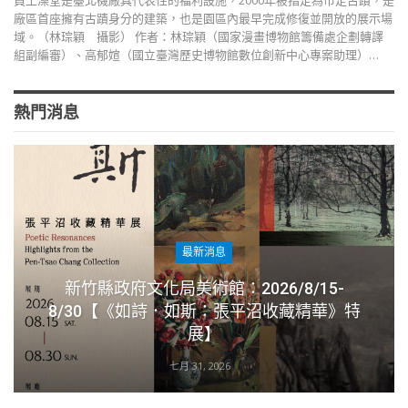
員工澡堂是臺北機廠具代表性的福利設施，2000年被指定為市定古蹟，是
廠區首座擁有古蹟身分的建築，也是園區內最早完成修復並開放的展示場
域。（林琮穎 攝影） 作者：林琮穎（國家漫畫博物館籌備處企劃轉譯
組副編審）、高郁媗（國立臺灣歷史博物館數位創新中心專案助理）…
熱門消息
最新消息
新竹縣政府文化局美術館：2026/8/15-
8/30【《如詩．如斯：張平沼收藏精華》特
展】
七月 31, 2026