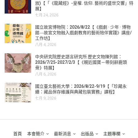
放)【「《龍藏經》-皇權. 信仰. 藝術的盛世交響」特
展】
七月 24, 2026
國立故宮博物院：2026/8/22【《戲劇 · 少年 · 博物
館―故宮文物融入戲劇教育的藝術陪伴實踐》講座/
工作坊】
八月 4, 2026
中央研究院歷史語言研究所 歷史文物陳列館：
2026/7/25-2027/2/3【《親近國寶－帶刻辭鹿頭
骨》特展】
八月 6, 2026
國立臺北藝術大學：2026/8/22-9/19【「珍藏永
續：藏品保存維護與典藏包裝實務」課程】
七月 9, 2026
首頁
本會簡介
最新消息
出版品
主題專欄