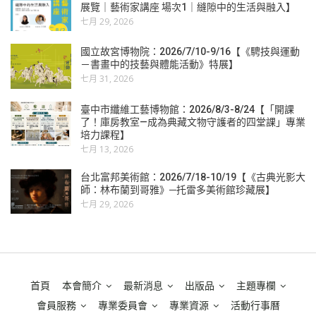
展覽｜藝術家講座 場次1｜縫隙中的生活與融入】
七月 29, 2026
國立故宮博物院：2026/7/10-9/16【《騁技與運動
－書畫中的技藝與體能活動》特展】
七月 31, 2026
臺中市纖維工藝博物館：2026/8/3-8/24【「開課
了！庫房教室—成為典藏文物守護者的四堂課」專業
培力課程】
七月 13, 2026
台北富邦美術館：2026/7/18-10/19【《古典光影大
師：林布蘭到哥雅》─托雷多美術館珍藏展】
七月 29, 2026
首頁
本會簡介
最新消息
出版品
主題專欄
會員服務
專業委員會
專業資源
活動行事曆