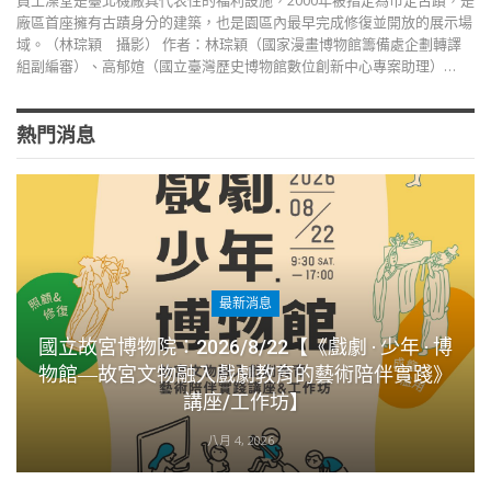
員工澡堂是臺北機廠具代表性的福利設施，2000年被指定為市定古蹟，是
廠區首座擁有古蹟身分的建築，也是園區內最早完成修復並開放的展示場
域。（林琮穎 攝影） 作者：林琮穎（國家漫畫博物館籌備處企劃轉譯
組副編審）、高郁媗（國立臺灣歷史博物館數位創新中心專案助理）…
熱門消息
最新消息
國立故宮博物院：2026/8/22【《戲劇 · 少年 · 博
物館―故宮文物融入戲劇教育的藝術陪伴實踐》
講座/工作坊】
八月 4, 2026