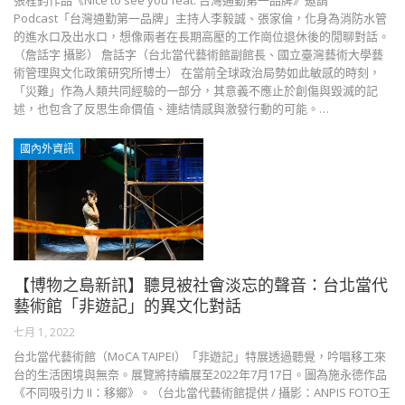
張程鈞作品《Nice to see you feat. 台灣通勤第一品牌》邀請
Podcast「台灣通勤第一品牌」主持人李毅誠、張家倫，化身為消防水管
的進水口及出水口，想像兩者在長期高壓的工作崗位退休後的閒聊對話。
（詹話字 攝影） 詹話字（台北當代藝術館副館長、國立臺灣藝術大學藝
術管理與文化政策研究所博士） 在當前全球政治局勢如此敏感的時刻，
「災難」作為人類共同經驗的一部分，其意義不應止於創傷與毀滅的記
述，也包含了反思生命價值、連結情感與激發行動的可能。…
國內外資訊
【博物之島新訊】聽見被社會淡忘的聲音：台北當代
藝術館「非遊記」的異文化對話
七月 1, 2022
台北當代藝術館（MoCA TAIPEI）「非遊記」特展透過聽覺，吟唱移工來
台的生活困境與無奈。展覽將持續展至2022年7月17日。圖為施永德作品
《不同吸引力 II：移鄉》。（台北當代藝術館提供 / 攝影：ANPIS FOTO王