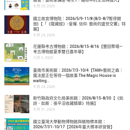
展覽｜藝術家講座 場次1｜縫隙中的生活與融入】
七月 29, 2026
國立故宮博物院：2026/5/9-11/8 (8/3-8/7暫停開
放)【「《龍藏經》-皇權. 信仰. 藝術的盛世交響」特
展】
七月 24, 2026
花蓮縣考古博物館：2026/8/15-8/16【豐田聚場—
考古博物館夏季雙日嘉年華】
八月 3, 2026
臺南市美術館：2026/7/3-10/4【TAM+藝術之森｜
魔法屋正在等待一個故事 The Magic House is
waiting…
七月 24, 2026
新竹縣政府文化局美術館：2026/8/15-8/30【《如
詩．如斯：張平沼收藏精華》特展】
七月 31, 2026
國立臺灣大學動物博物館與植物標本館：
2026/7/31-10/17【2026年臺大標本研習營】