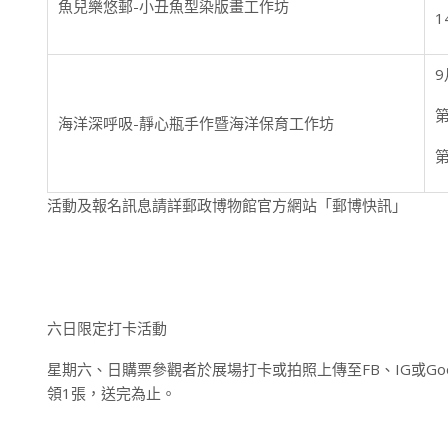
魚兒樂悠郵-小丑魚型染版畫工作坊
1
9
第
海洋深呼吸-靜心瓶手作暨海洋保育工作坊
第
活動及報名訊息請詳郵政博物館官方網站「郵博快訊」
六日限定打卡活動
星期六、日購票參觀者於展場打卡或拍照上傳至FB、IG或Goo
領1張，送完為止。