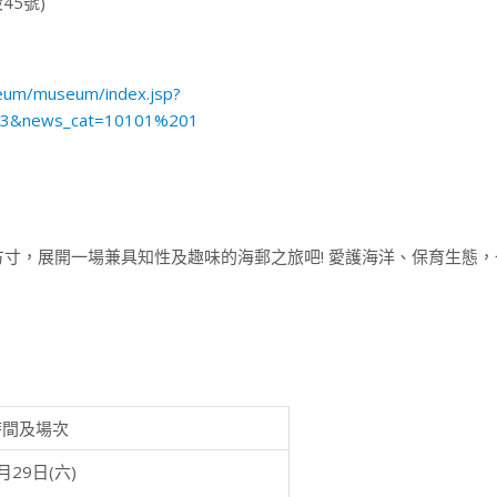
5號)
eum/museum/index.jsp?
33&news_cat=10101%201
寸，展開一場兼具知性及趣味的海郵之旅吧! 愛護海洋、保育生態，
時間及場次
月29日(六)