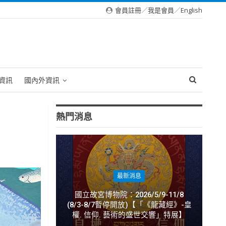
會員註冊
／
我是會員
／
English
資訊
國內外資訊
熱門消息
最新消息
國立故宮博物院：2026/5/9-11/8
(8/3-8/7暫停開放)【「《龍藏經》-皇
權. 信仰. 藝術的盛世交響」特展】