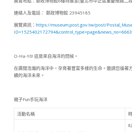
展覽地點：郵政博物館6樓特展室(臺北市中正區重慶南路二段4
連絡人及電話： 郵政博物館 23945185
展覽資訊：
https://museum.post.gov.tw/post/Postal_Mus
ID=1525402172794&control_type=page&news_no=666
O-Ha-Yō! 這是來自海洋的問候。
在廣闊浩瀚的海洋中，孕育著豐富多樣的生命。邀請您循著方
續的海洋未來。
親子Fun手玩海洋
活動名稱
8