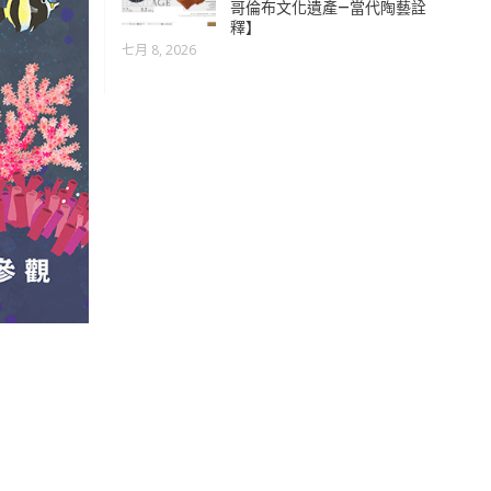
哥倫布文化遺產—當代陶藝詮
釋】
七月 8, 2026