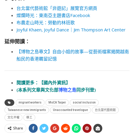
台北當代藝術館「非遊記」展覽官方網頁
燦爛時光：東南亞主題書店Facebook
布農走山時光：勞動的林班歌
Joyful Khaen, Joyful Dance｜Jim Thompson Art Center
延伸閱讀：
【博物之島專文】自由小姐的故事—從藝術檔案揭開越南
船民的香港羈留記憶
閱讀更多：
【國內外資訊】
(本系列文章與文化部
博物之島
同步刊登)
migrant workers
MoCA Taipei
social inclusion
Taiwanese new immigrants
Unaccounted travelogue
台北當代藝術館
文化平權
移工
Share