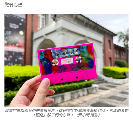
微弱心聲。
展覽門票以錄音帶的意象呈現，透過文字與歌謠等藝術作品，希望觀者能
「聽見」移工們的心聲。（黃小聞 攝影）