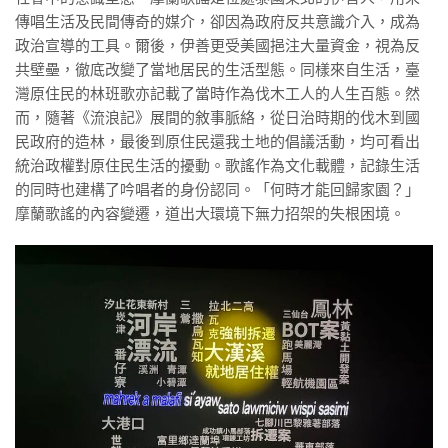
傳唱生活及民間傳奇的媒介，卻因為政府反共意識介入，成為
政治宣導的工具。爾後，伊善更受美國挹注大量資金，視為反
共壁壘，徹底改變了當地居民的生活型態。同樣來自生活，臺
灣原住民的林班歌亦記載了當時作為伐木工人的人生百態。然
而，隨著《流浪記》展間的敘事脈絡，從日治時期的伐木到國
民政府的造林，最後到原住民還我土地的倡議活動，均可看出
統治政權對原住民生活的擾動。歌謠作為文化載體，記錄生活
的同時也建構了吟唱者的身份認同。「何時才能回歸家園？」
摩蘭歌謠的內容變遷，道出大環境下無力招架的失根困境。