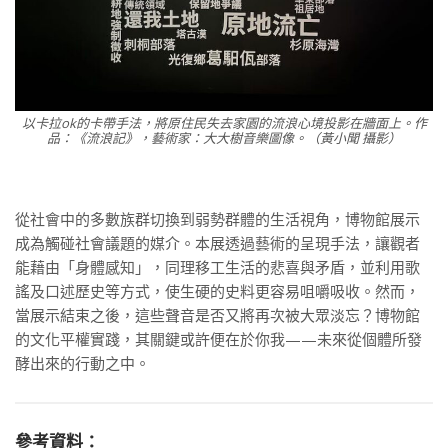
以卡拉ok的卡帶手法，將原住民失去家園的流浪心境投影在牆面上。作
品：《流浪記》，藝術家：大大樹音樂圖像。（黃小聞 攝影）
從社會中的多數族群切換到弱勢群體的生活視角，博物館展示
成為觸碰社會議題的媒介。本展透過藝術的呈現手法，讓觀者
能藉由「身體感知」，同理移工生活的悲喜與矛盾，並利用歌
謠及口述歷史等方式，使生硬的史料更容易咀嚼吸收。然而，
當展示結束之後，這些聲音是否又將再次被大眾淡忘？博物館
的文化平權實踐，其關鍵或許便在於你我——未來從個體所發
酵出來的行動之中。
參考資料：