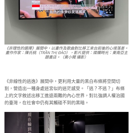
《非理性的選擇》展間中，以畫作及歌曲對比移工來台前後的心境落差。
畫作作家：陳氏桃（TRẦN THỊ ĐÀO），影片提供：燦爛時光：東南亞主
題書店。（黃小聞 攝影）
《非線性的逃逸》展間中，更利用大量的黑白布條將空間切
割，營造出一種身處迷宮似的迷茫感受。「逃？不逃？」布條
上的文字敘述出移工進退兩難的內心世界，對比強調人權治國
的臺灣，在社會中仍有其觸碰不到的黑暗。