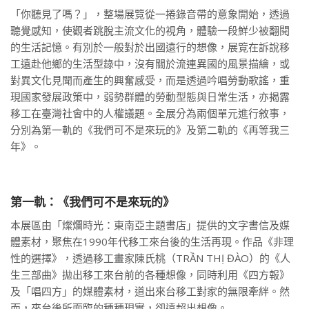
「你聽見了嗎？」，整場展覽從一捲錄音帶的意象開始，透過
聽覺感知，使觀者跳脫主流文化的視角，體驗一段鮮少被翻閱
的生活記憶。有別於一般對於出國遠行的想像，展覽在訴說移
工遠赴他鄉的生活型錄中，沒有關於流連異國的風景描繪，或
對異文化見聞而產生的興奮感受，而是透過吟唱勞動歌謠，重
現國家發展政策中，弱勢群體的勞動型態與日常生活，亦揭露
移工在臺灣社會中的人權議題。全展分為兩個單元進行敘事，
分別為第一軌的《我們可不是來玩的》及第二軌的《再等我三
年》。
第一軌：《我們可不是來玩的》
本展區由「燦爛時光：東南亞主題書店」提供的文字書信及媒
體素材，聚焦在1990年代移工來台後的生活再現。作品《非理
性的選擇》，透過移工畫家陳氏桃（TRẦN THỊ ĐÀO）的《人
生三部曲》拋出移工來台前的各種想像，同時利用《四方報》
及「唱四方」的媒體素材，道出來台移工對家的無限牽絆。然
而，來台後所面臨的種種現實，卻遠超出想像。