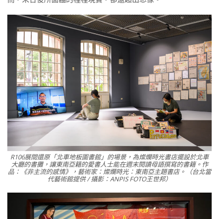
R106展間還原「北車地板圖書館」的場景，為燦爛時光書店擺設於北車
大廳的書攤，讓東南亞籍的愛書人士能在週末閱讀母語撰寫的書籍。作
品：《非主流的感情》，藝術家：燦爛時光：東南亞主題書店。（台北當
代藝術館提供 / 攝影：ANPIS FOTO王世邦）