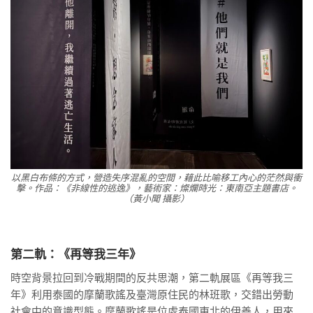
以黑白布條的方式，營造失序混亂的空間，藉此比喻移工內心的茫然與衝
擊。作品：《非線性的逃逸》，藝術家：燦爛時光：東南亞主題書店。
（黃小聞 攝影）
第二軌：《再等我三年》
時空背景拉回到冷戰期間的反共思潮，第二軌展區《再等我三
年》利用泰國的摩蘭歌謠及臺灣原住民的林班歌，交錯出勞動
社會中的意識型態。摩蘭歌謠是位處泰國東北的伊善人，用來