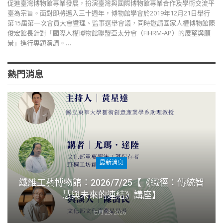
促進臺灣博物館專業發展，扮演臺灣與國際博物館專業合作及學術交流平
臺為宗旨。面對即將邁入三十週年，博物館學會於2019年12月21日舉行
第15屆第一次會員大會暨理、監事選舉會議，同時邀請國家人權博物館陳
俊宏館長針對「國際人權博物館聯盟亞太分會（FIHRM-AP）的展望與願
景」進行專題演講。…
熱門消息
最新消息
纖維工藝博物館：2026/7/25【《織徑：傳統智
慧與未來的連結》講座】
七月 23, 2026