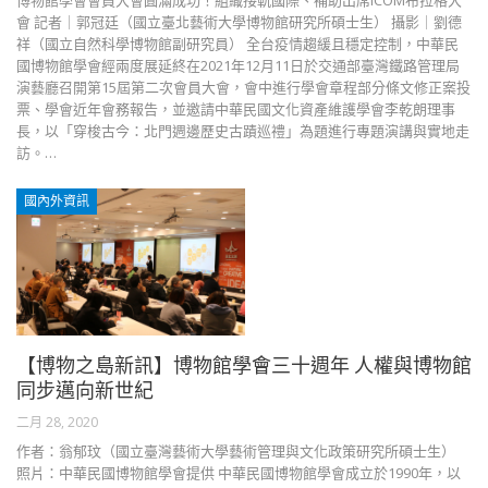
博物館學會會員大會圓滿成功！組織接軌國際、補助出席ICOM布拉格大
會 記者｜郭冠廷（國立臺北藝術大學博物館研究所碩士生） 攝影｜劉德
祥（國立自然科學博物館副研究員） 全台疫情趨緩且穩定控制，中華民
國博物館學會經兩度展延終在2021年12月11日於交通部臺灣鐵路管理局
演藝廳召開第15屆第二次會員大會，會中進行學會章程部分條文修正案投
票、學會近年會務報告，並邀請中華民國文化資產維護學會李乾朗理事
長，以「穿梭古今：北門週邊歷史古蹟巡禮」為題進行專題演講與實地走
訪。…
國內外資訊
【博物之島新訊】博物館學會三十週年 人權與博物館
同步邁向新世紀
二月 28, 2020
作者：翁郁玟（國立臺灣藝術大學藝術管理與文化政策研究所碩士生）
照片：中華民國博物館學會提供 中華民國博物館學會成立於1990年，以