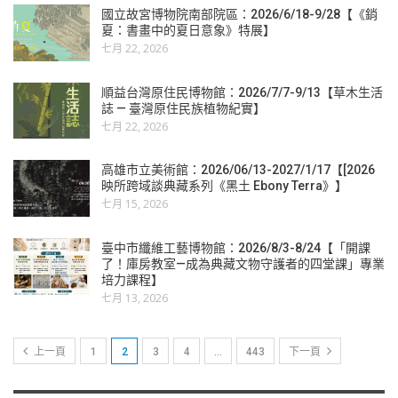
國立故宮博物院南部院區：2026/6/18-9/28【《銷
夏：書畫中的夏日意象》特展】
七月 22, 2026
順益台灣原住民博物館：2026/7/7-9/13【草木生活
誌 — 臺灣原住民族植物紀實】
七月 22, 2026
高雄市立美術館：2026/06/13-2027/1/17【[2026
映所跨域談典藏系列《黑土 Ebony Terra》】
七月 15, 2026
臺中市纖維工藝博物館：2026/8/3-8/24【「開課
了！庫房教室—成為典藏文物守護者的四堂課」專業
培力課程】
七月 13, 2026
上一頁
1
2
3
4
…
443
下一頁