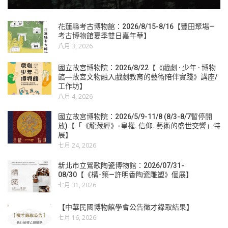
花蓮縣考古博物館：2026/8/15-8/16【豐田聚場—
考古博物館夏季雙日嘉年華】
八月 3, 2026
國立故宮博物院：2026/8/22【《戲劇 · 少年 · 博物
館―故宮文物融入戲劇教育的藝術陪伴實踐》講座/
工作坊】
八月 4, 2026
國立故宮博物院：2026/5/9-11/8 (8/3-8/7暫停開
放)【「《龍藏經》-皇權. 信仰. 藝術的盛世交響」特
展】
七月 24, 2026
新北市立鶯歌陶瓷博物館：2026/07/31-
08/30【《構･築—許明香陶瓷雕塑》個展】
七月 31, 2026
【中華民國博物館學會公告徵才錄取結果】
七月 16, 2026