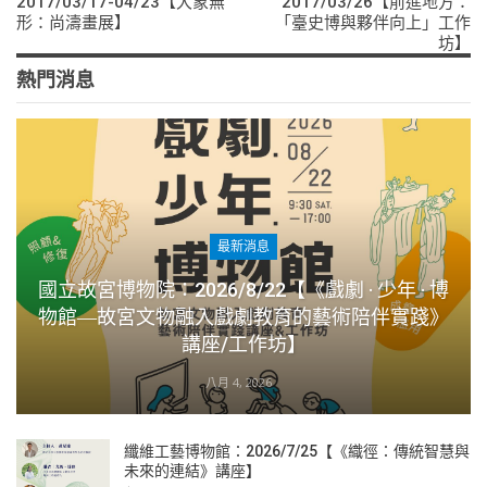
2017/03/17-04/23【大象無
2017/03/26【前進地方：
形：尚濤畫展】
「臺史博與夥伴向上」工作
坊】
熱門消息
最新消息
國立故宮博物院：2026/8/22【《戲劇 · 少年 · 博
物館―故宮文物融入戲劇教育的藝術陪伴實踐》
講座/工作坊】
八月 4, 2026
纖維工藝博物館：2026/7/25【《織徑：傳統智慧與
未來的連結》講座】