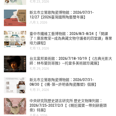
七月 23, 2026
新北市立鶯歌陶瓷博物館：2026/07/31-
12/27【2026臺灣國際陶藝雙年展】
八月 3, 2026
臺中市纖維工藝博物館：2026/8/3-8/24【「開課
了！庫房教室—成為典藏文物守護者的四堂課」專業
培力課程】
七月 13, 2026
台北富邦美術館：2026/7/18-10/19【《古典光影大
師：林布蘭到哥雅》─托雷多美術館珍藏展】
七月 29, 2026
新北市立鶯歌陶瓷博物館：2026/07/31-
08/30【《構･築—許明香陶瓷雕塑》個展】
七月 31, 2026
中央研究院歷史語言研究所 歷史文物陳列館：
2026/7/25-2027/2/3【《親近國寶－帶刻辭鹿頭
骨》特展】
八月 6, 2026