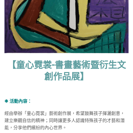
【童心霓裳-書畫藝術暨衍生文
創作品展】
❉ 活動內容：
經由舉辦「童心霓裳」藝術創作展，希望鼓舞孩子揮灑創意，
建立樂觀自信的精神；同時讓更多人認識特殊孩子的才藝和潛
能，分享他們繽紛的內心世界。