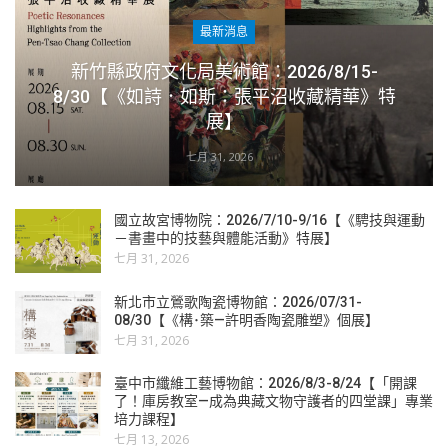
最新消息
新竹縣政府文化局美術館：2026/8/15-
8/30【《如詩．如斯：張平沼收藏精華》特
展】
七月 31, 2026
國立故宮博物院：2026/7/10-9/16【《騁技與運動
－書畫中的技藝與體能活動》特展】
七月 31, 2026
新北市立鶯歌陶瓷博物館：2026/07/31-
08/30【《構･築—許明香陶瓷雕塑》個展】
七月 31, 2026
臺中市纖維工藝博物館：2026/8/3-8/24【「開課
了！庫房教室—成為典藏文物守護者的四堂課」專業
培力課程】
七月 13, 2026