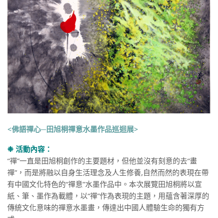
<佛語禪心─田旭桐禪意水墨作品巡迴展>
❉ 活動內容：
“禪”一直是田旭桐創作的主要題材，但他並沒有刻意的去“畫
禪”，而是將融以自身生活理念及人生修養,自然而然的表現在帶
有中國文化特色的“禪意”水墨作品中。本次展覽田旭桐將以宣
紙、筆、墨作為載體，以“禪”作為表現的主題，用蘊含著深厚的
傳統文化意味的禪意水墨畫，傳達出中國人體驗生命的獨有方