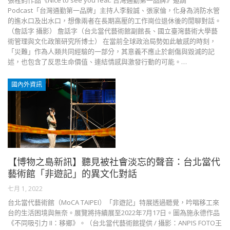
張程鈞作品《Nice to see you feat. 台灣通勤第一品牌》邀請
Podcast「台灣通勤第一品牌」主持人李毅誠、張家倫，化身為消防水管
的進水口及出水口，想像兩者在長期高壓的工作崗位退休後的閒聊對話。
（詹話字 攝影） 詹話字（台北當代藝術館副館長、國立臺灣藝術大學藝
術管理與文化政策研究所博士） 在當前全球政治局勢如此敏感的時刻，
「災難」作為人類共同經驗的一部分，其意義不應止於創傷與毀滅的記
述，也包含了反思生命價值、連結情感與激發行動的可能。…
國內外資訊
【博物之島新訊】聽見被社會淡忘的聲音：台北當代
藝術館「非遊記」的異文化對話
七月 1, 2022
台北當代藝術館（MoCA TAIPEI）「非遊記」特展透過聽覺，吟唱移工來
台的生活困境與無奈。展覽將持續展至2022年7月17日。圖為施永德作品
《不同吸引力 II：移鄉》。（台北當代藝術館提供 / 攝影：ANPIS FOTO王