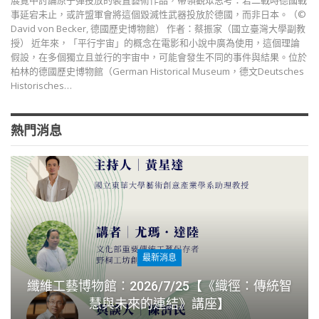
展覽中討論原子彈投放的裝置藝術作品，帶領觀眾思考：若二戰時德國戰
事延宕未止，或許盟軍會將這個毀滅性武器投放於德國，而非日本。（©
David von Becker, 德國歷史博物館） 作者：蔡振家（國立臺灣大學副教
授） 近年來，「平行宇宙」的概念在電影和小說中廣為使用，這個理論
假設，在多個獨立且並行的宇宙中，可能會發生不同的事件與結果。位於
柏林的德國歷史博物館（German Historical Museum，德文Deutsches
Historisches…
熱門消息
最新消息
纖維工藝博物館：2026/7/25【《織徑：傳統智
慧與未來的連結》講座】