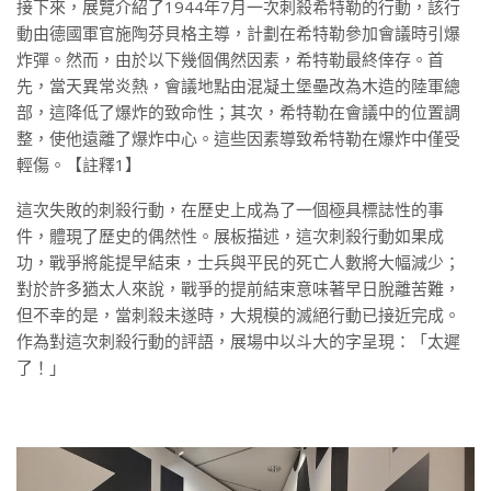
接下來，展覽介紹了1944年7月一次刺殺希特勒的行動，該行
動由德國軍官施陶芬貝格主導，計劃在希特勒參加會議時引爆
炸彈。然而，由於以下幾個偶然因素，希特勒最終倖存。首
先，當天異常炎熱，會議地點由混凝土堡壘改為木造的陸軍總
部，這降低了爆炸的致命性；其次，希特勒在會議中的位置調
整，使他遠離了爆炸中心。這些因素導致希特勒在爆炸中僅受
輕傷。【註釋1】
這次失敗的刺殺行動，在歷史上成為了一個極具標誌性的事
件，體現了歷史的偶然性。展板描述，這次刺殺行動如果成
功，戰爭將能提早結束，士兵與平民的死亡人數將大幅減少；
對於許多猶太人來說，戰爭的提前結束意味著早日脫離苦難，
但不幸的是，當刺殺未遂時，大規模的滅絕行動已接近完成。
作為對這次刺殺行動的評語，展場中以斗大的字呈現：「太遲
了！」