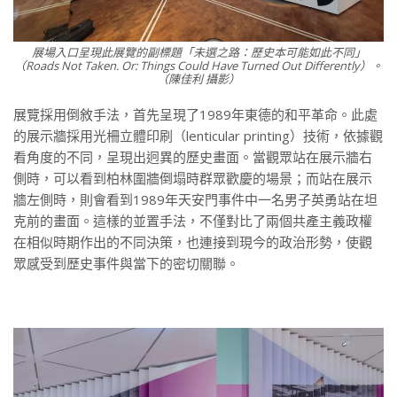
展場入口呈現此展覽的副標題「未選之路：歷史本可能如此不同」
（Roads Not Taken. Or: Things Could Have Turned Out Differently）。
（陳佳利 攝影）
展覽採用倒敘手法，首先呈現了1989年東德的和平革命。此處
的展示牆採用光柵立體印刷（lenticular printing）技術，依據觀
看角度的不同，呈現出迥異的歷史畫面。當觀眾站在展示牆右
側時，可以看到柏林圍牆倒塌時群眾歡慶的場景；而站在展示
牆左側時，則會看到1989年天安門事件中一名男子英勇站在坦
克前的畫面。這樣的並置手法，不僅對比了兩個共產主義政權
在相似時期作出的不同決策，也連接到現今的政治形勢，使觀
眾感受到歷史事件與當下的密切關聯。