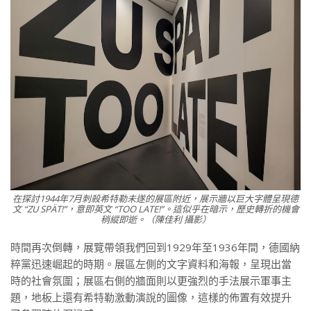
在探討1944年7月刺殺希特勒未遂的展區附近，展示牆以巨大字體呈現德
文 “ZU SPÄT!”，意即英文 “TOO LATE!”。這似乎在暗示，歷史轉折的機會
稍縱即逝。（陳佳利 攝影）
時間再次倒轉，展覽帶領我們回到1929年至1936年間，德國納
粹黨迅速崛起的時期。展區左側的文字資料和海報，呈現出當
時的社會氛圍；展區右側的牆面則以更強烈的手法展示軍事主
題，地板上還有希特勒激動演說的圖像，這樣的佈置有效提升