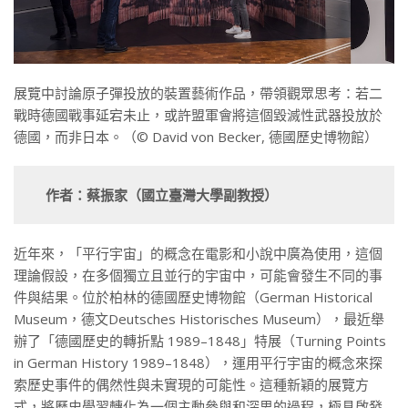
展覽中討論原子彈投放的裝置藝術作品，帶領觀眾思考：若二
戰時德國戰事延宕未止，或許盟軍會將這個毀滅性武器投放於
德國，而非日本。（© David von Becker, 德國歷史博物館）
作者：蔡振家（國立臺灣大學副教授）
近年來，「平行宇宙」的概念在電影和小說中廣為使用，這個
理論假設，在多個獨立且並行的宇宙中，可能會發生不同的事
件與結果。位於柏林的德國歷史博物館（German Historical
Museum，德文Deutsches Historisches Museum），最近舉
辦了「德國歷史的轉折點 1989–1848」特展（Turning Points
in German History 1989–1848），運用平行宇宙的概念來探
索歷史事件的偶然性與未實現的可能性。這種新穎的展覽方
式，將歷史學習轉化為一個主動參與和深思的過程，極具啟發