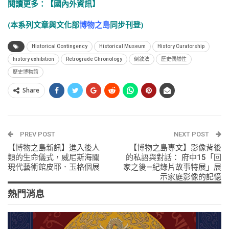
閱讀更多：
【國內外資訊】
(本系列文章與文化部
博物之島
同步刊登)
Historical Contingency
Historical Museum
History Curatorship
history exhibition
Retrograde Chronology
倒敘法
歷史偶然性
歷史博物館
Share
PREV POST
NEXT POST
【博物之島新訊】進入後人
【博物之島專文】影像背後
類的生命儀式，威尼斯海關
的私語與對話： 府中15「回
現代藝術館皮耶．玉格個展
家之後—紀錄片故事特展」展
示家庭影像的記憶
熱門消息