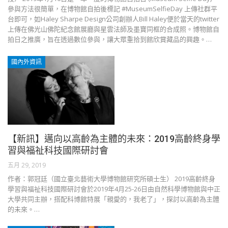
參與方法很簡單，在博物館自拍後標記 #MuseumSelfieDay 上傳社群平
台即可，如Haley Sharpe Design公司創辦人Bill Haley便於當天的twitter
上傳在佛光山佛陀紀念館展廳與星雲法師及墨寶同框的合成照。博物館自
拍日之推廣，旨在透過數位參與，讓大眾重拾到館欣賞藏品的興趣。…
國內外資訊
【新訊】邁向以高齡為主體的未來：2019高齡終身學
習與福祉科技國際研討會
五月 29, 2019
作者：郭冠廷（國立臺北藝術大學博物館研究所碩士生） 2019高齡終身
學習與福祉科技國際研討會於2019年4月25-26日由自然科學博物館與中正
大學共同主辦，搭配科博館特展「親愛的，我老了」，探討以高齡為主體
的未來。…