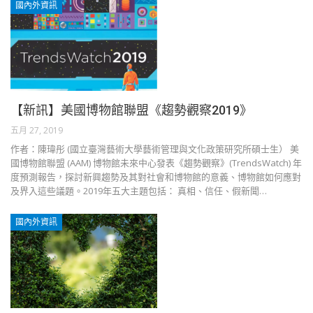
國內外資訊
【新訊】美國博物館聯盟《趨勢觀察2019》
五月 27, 2019
作者：陳瑋彤 (國立臺灣藝術大學藝術管理與文化政策研究所碩士生） 美
國博物館聯盟 (AAM) 博物館未來中心發表《趨勢觀察》(TrendsWatch) 年
度預測報告，探討新興趨勢及其對社會和博物館的意義、博物館如何應對
及界入這些議題。2019年五大主題包括： 真相、信任、假新聞…
國內外資訊