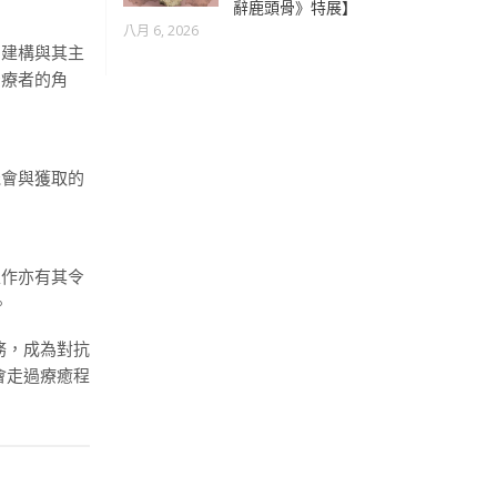
辭鹿頭骨》特展】
八月 6, 2026
的建構與其主
治療者的角
機會與獲取的
工作亦有其令
。
務，成為對抗
會走過療癒程