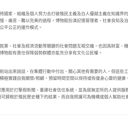
待國家、組織及個人努力去打破殖民主義及白人優越主義在知識界
慢、痛苦、難以完美的過程。博物館扮演記憶管理者、社會良知及
公平公正的運作模式。
就業、社會及經濟流動等關鍵的社會問題互相交織，也因爲財富、
博物館有責任保障弱勢群體亦能充分享有文化公民權。
前站出來說話、在集體行動中付出、關心其他有需要的人。但這些
積極實踐自我關懷/照顧，預留時間空間以保持或恢復身心靈的健康
可應用於打擊假新聞、重建社會信任系統、並為居無定所的人提供服
題可歸根於殖民歷史種下的結果，而自我照護可為機構或個人幫助社