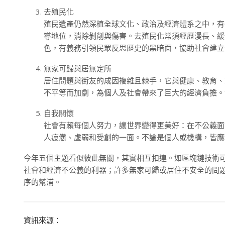
去殖民化
殖民遺產仍然深植全球文化、政治及經濟體系之中，有
導地位，消除剝削與傷害。去殖民化常須經歷漫長、緩
色，有義務引領民眾反思歷史的黑暗面，協助社會建立
無家可歸與居無定所
居住問題與街友的成因複雜且棘手，它與健康、教育、
不平等而加劇，為個人及社會帶來了巨大的經濟負擔。
自我關懷
社會有賴每個人努力，讓世界變得更美好：在不公義面
人疲憊、虛弱和受創的一面。不論是個人或機構，皆應
今年五個主題看似彼此無關，其實相互扣連。如區塊鏈技術
社會和經濟不公義的利器；許多無家可歸或居住不安全的問
序的幫浦。
資訊來源：