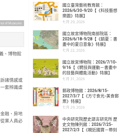
國立臺灣藝術教育館：
2026/6/30-9/20【《科技藝想
樂園》特展】
七月 29, 2026
ance of Museums
國立故宮博物院南部院區：
2026/6/18-9/28【《銷夏：書
畫中的夏日意象》特展】
七月 22, 2026
意義、博物館
國立故宮博物院：2026/7/10-
9/16【《騁技與運動－書畫中
的技藝與體能活動》特展】
七月 31, 2026
，訴諸情感或
立一套辨識虛
郵政博物館：2026/8/15-
2027/3/7【《方寸食光-美食郵
票》特展】
七月 29, 2026
了金融、房地
中央研究院歷史語言研究所 歷
館從業人員必
史文物陳列館：2026/7/25-
2027/2/3【《親近國寶－帶刻