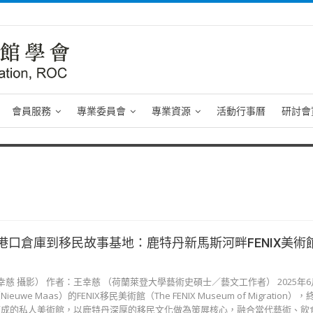
會員服務
專業委員會
專業資源
活動行事曆
研討會
港口倉庫到移民故事基地：鹿特丹新馬斯河畔FENIX美術
王幸慈 攝影） 作者：王幸慈 （荷蘭萊登大學藝術史碩士／藝文工作者） 2025年
e Maas）的FENIX移民美術館（The FENIX Museum of Migration
而成的私人美術館，以鹿特丹深厚的移民文化做為策展核心，融合當代藝術、飲