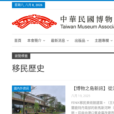
星期六, 八月 8, 2026
首頁
本會簡介
最新消息
出版品
主題專欄
瀏覽標籤
移民歷史
【博物之島新訊】從
國內外資訊
八月 19, 2025
FENIX移民美術館建築。（
蘭鹿特丹南部的新馬斯河畔（Nieuw
館。這座由港口舊倉庫改建