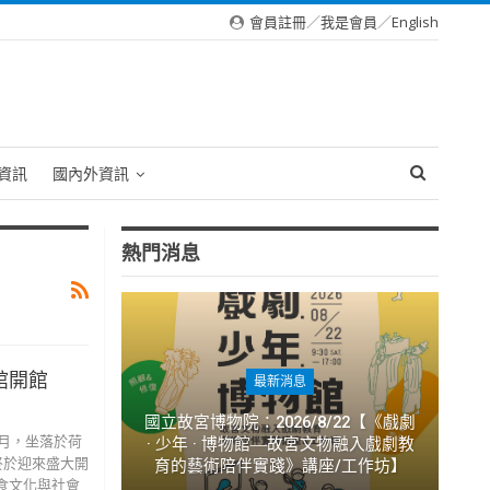
會員註冊
／
我是會員
／
English
資訊
國內外資訊
熱門消息
館開館
最新消息
國立故宮博物院：2026/8/22【《戲劇
6月，坐落於荷
· 少年 · 博物館―故宮文物融入戲劇教
），終於迎來盛大開
育的藝術陪伴實踐》講座/工作坊】
食文化與社會