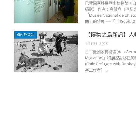
巴黎國家移民歷史博物館，自18
攝影） 作者：高薇真（巴黎
（Musée National de 
同」的特展 ──「自1860年以來
【博物之島新訊】人
國內外資訊
十月 31, 2023
日耳曼國家博物館(das Germanis
Migration)」特展探討移
(Child Refugee w
字工作者）…