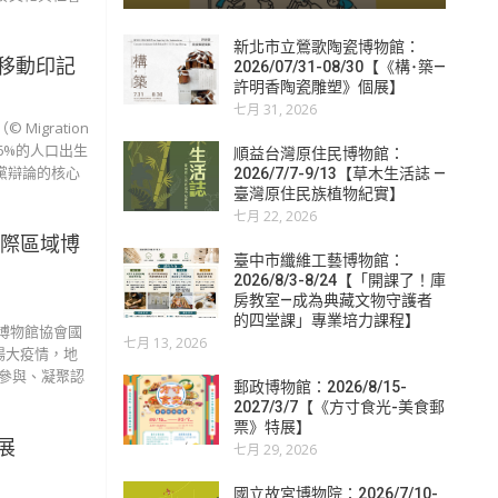
新北市立鶯歌陶瓷博物館：
移動印記
2026/07/31-08/30【《構･築—
許明香陶瓷雕塑》個展】
七月 31, 2026
gration
6%的人口出生
順益台灣原住民博物館：
黨辯論的核心
2026/7/7-9/13【草木生活誌 —
臺灣原住民族植物紀實】
七月 22, 2026
國際區域博
臺中市纖維工藝博物館：
2026/8/3-8/24【「開課了！庫
房教室—成為典藏文物守護者
的四堂課」專業培力課程】
際博物館協會國
七月 13, 2026
場大疫情，地
參與、凝聚認
郵政博物館：2026/8/15-
2027/3/7【《方寸食光-美食郵
票》特展】
展
七月 29, 2026
國立故宮博物院：2026/7/10-