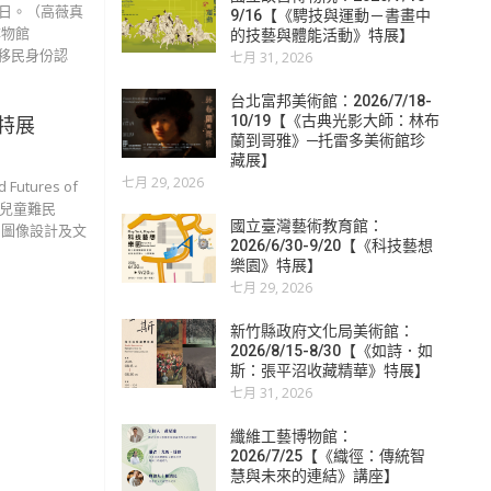
8日。（高薇真
9/16【《騁技與運動－書畫中
博物館
的技藝與體能活動》特展】
「亞洲移民身份認
七月 31, 2026
台北富邦美術館：2026/7/18-
10/19【《古典光影大師：林布
特展
蘭到哥雅》─托雷多美術館珍
藏展】
七月 29, 2026
utures of
子的兒童難民
國立臺灣藝術教育館：
士、圖像設計及文
2026/6/30-9/20【《科技藝想
樂園》特展】
七月 29, 2026
新竹縣政府文化局美術館：
2026/8/15-8/30【《如詩．如
斯：張平沼收藏精華》特展】
七月 31, 2026
纖維工藝博物館：
2026/7/25【《織徑：傳統智
慧與未來的連結》講座】