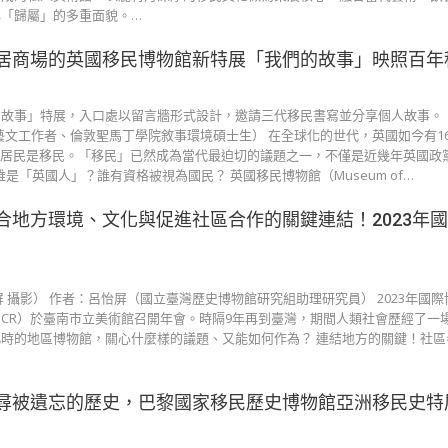
「歸屬」的多重面貌。…
居商場的英國移民博物館新特展「我們的故事」映照百年
事」特展，入口處以留言牆形式設計，邀請三代移民書寫並分享個人故事。（© Mi
（藝文工作者、倫敦聖馬丁學院敘事環境碩士生） 在全球化的世代，英國如今有1
的居民是移民。「移民」已然成為當代最迫切的議題之一，不僅是近幾年英國政
是「英國人」？誰有資格被視為國民？ 英國移民博物館（Museum of…
合地方環境、文化與促進社區合作的關鍵連結！2023年
 攝影） 作者：呂怡屏（國立臺灣歷史博物館研究組助理研究員） 2023年國
M-ICR）於臺南市立美術館召開年會。時隔9年再到臺灣，期間人類社會歷經了一
時的地區博物館，關心什麼樣的議題、又能如何作為？ 連結地方的關鍵！社區
尋被遺忘的歷史，巴黎國家移民歷史博物館亞洲移民史特