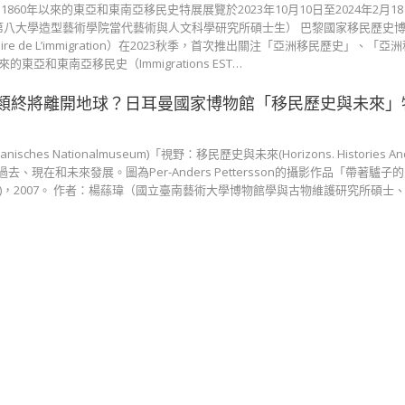
60年以來的東亞和東南亞移民史特展展覽於2023年10月10日至2024年2月1
第八大學造型藝術學院當代藝術與人文科學研究所碩士生） 巴黎國家移民歷史
L’histoire de L’immigration）在2023秋季，首次推出關注「亞洲移民歷史」、
的東亞和東南亞移民史（Immigrations EST…
類終將離開地球？日耳曼國家博物館「移民歷史與未來」
ches Nationalmuseum)「視野：移民歷史與未來(Horizons. Histories And F
民的過去、現在和未來發展。圖為Per-Anders Pettersson的攝影作品「帶著驢
ith Donkey)，2007。 作者：楊蕬瑋（國立臺南藝術大學博物館學與古物維護研究所碩