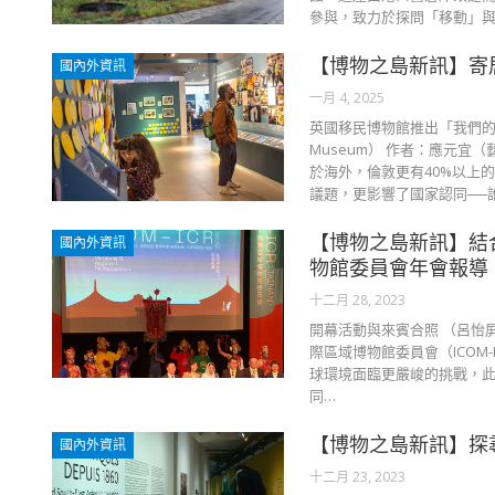
參與，致力於探問「移動」與
【博物之島新訊】寄
國內外資訊
一月 4, 2025
英國移民博物館推出「我們的故
Museum） 作者：應元宜
於海外，倫敦更有40%以上
議題，更影響了國家認同──誰
【博物之島新訊】結
國內外資訊
物館委員會年會報導
十二月 28, 2023
開幕活動與來賓合照 （呂怡屏
際區域博物館委員會（ICO
球環境面臨更嚴峻的挑戰，此
同…
【博物之島新訊】探
國內外資訊
十二月 23, 2023