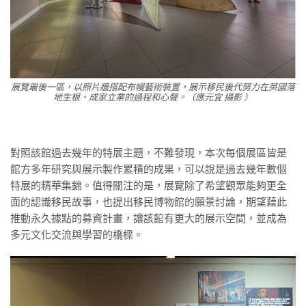
展覽最後一區，以照片牆搭配布幔藝術裝置，展示移民後代努力在英國落
地生根、成家立業的過程和心聲。（應元宜 攝影 ）
對照該館過去幾年的特展主題，不難發現，本次每個展區皆是
館方多年研究與展示製作累積的成果，可以說是過去幾年數個
特展的精華集錦。值得關注的是，展覽除了希望觀眾能夠更全
面的認識移民故事，也提出移民博物館的願景討論，期望藉此
推動永久據點的募資計畫，讓該館有更大的展示空間，並成為
多元文化交流與學習的橋樑。