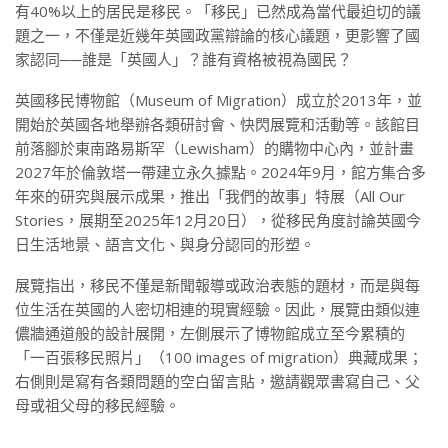
有40%以上的居民是移民。「移民」已然成為當代最迫切的議
題之一，不僅是近幾年英國政黨辯論的核心議題，更影響了國
家認同──誰是「英國人」？誰有資格被視為國民？
英國移民博物館（Museum of Migration）成立於2013年，並
開始於英國各地舉辦各類研討會、快閃展覽和活動等。該館目
前落腳於東南路易斯罕（Lewisham）的購物中心內，並計畫
2027年於倫敦塔一帶建立永久據點。2024年9月，館方集合多
年來的研究與展示成果，推出「我們的故事」特展（All Our
Stories，展期至2025年12月20日），從移民角度討論英國今
日生活地景、語言文化、與身分認同的形塑。
展覽指出，移民不僅是新聞報導或政治表態的題材，而是與每
位生活在英國的人密切相連的現實經驗。因此，展覽由類似連
儂牆通道般的設計展開，左側展示了博物館成立至今累積的
「一百張移民照片」（100 images of migration）典藏成果；
右側則是寫有各類問題的空白留言貼，邀請觀眾書寫自己、父
母或祖父母的移民經驗。