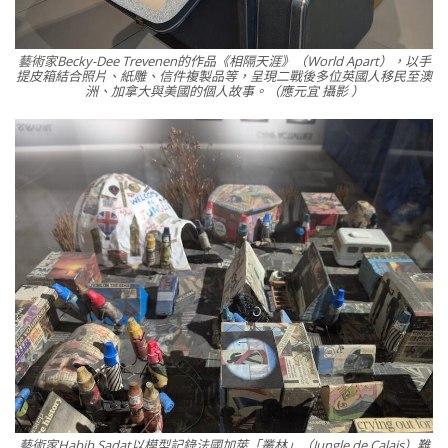
藝術家Becky-Dee Trevenen的作品《相隔天涯》（World Apart），以手
提皮箱結合照片、紙雕、信件複製品等，呈現二戰後多位英國人移民至澳
洲、加拿大與美國的個人故事。（應元宜 攝影 ）
藝術家Habib Sadat以模型記錄法國加萊「叢林」（Jungle de Calais）難