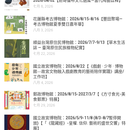
2026/08/02【前哥倫布文化遺產—當代陶藝詮釋】
七月 8, 2026
花蓮縣考古博物館：2026/8/15-8/16【豐田聚場—
考古博物館夏季雙日嘉年華】
八月 3, 2026
順益台灣原住民博物館：2026/7/7-9/13【草木生活
誌 — 臺灣原住民族植物紀實】
七月 22, 2026
國立故宮博物院：2026/8/22【《戲劇 · 少年 · 博物
館―故宮文物融入戲劇教育的藝術陪伴實踐》講座/
工作坊】
八月 4, 2026
郵政博物館：2026/8/15-2027/3/7【《方寸食光-美
食郵票》特展】
七月 29, 2026
國立故宮博物院：2026/5/9-11/8 (8/3-8/7暫停開
放)【「《龍藏經》-皇權. 信仰. 藝術的盛世交響」特
展】