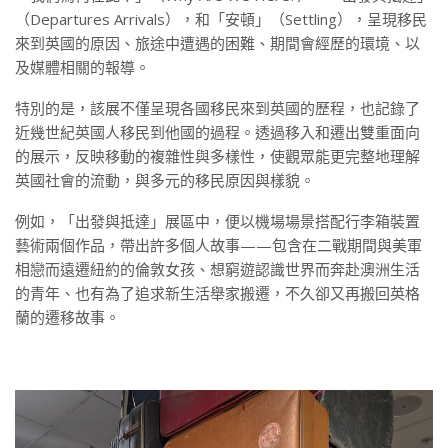
（Departures Arrivals），和「安頓」（Settling），呈現移民
來到英國的原因、旅途中遭遇的困難、期間會經歷的環境、以
及媒體相關的報導。
特別的是，該展不僅呈現各國移民來到英國的歷程，也記錄了
近幾世紀英國人移民到他國的過程。透過移入和遷出雙重面向
的展示，反映移動的複雜性與多樣性，使觀眾能更完整地理解
英國社會的流動，與多元的移民原因與樣貌。
例如，「出發與抵達」展區中，便以機場場景搭配行李箱裝置
藝術兩個作品，帶出許多個人故事——包含在二戰期間與美軍
相戀而遠遷紐約的倫敦女孩、想窮遊認識世界而奔赴澳洲生活
的青年、也有為了追求新生活舉家搬遷，不久卻又再搬回英格
蘭的遷移故事。