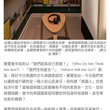
該展以電話亭般的小隔間展示口述歷史成果，每個隔間根據口述內容設計
成不同生活場景，包含雜貨店、候機室、兒童臥室等。觀眾可坐於板凳上
聆聽移民故事，並觀察實景照片中的細節，感受當時的生活情境。（應元
宜 攝影 ）
展覽後半段則以「我們認為自己是誰？」（Who Do We Think
We Are?）、「我們往何處去？」（Where Will We Go?）兩
區，探討今日英國的文化與國家認同。展覽指出，今日我們常
以護照或戶籍判定一個人的公民身分，但所謂「英國人」究竟
指涉什麼？當每個英國公民都擁有不同的家族史、文化、信仰
與價值觀，當今的英國國家認同要如何包容所有族群，並孕育
出新的樣貌？
展覽透過藝術作品呈現一則則個人故事，訴說移民及其後代，