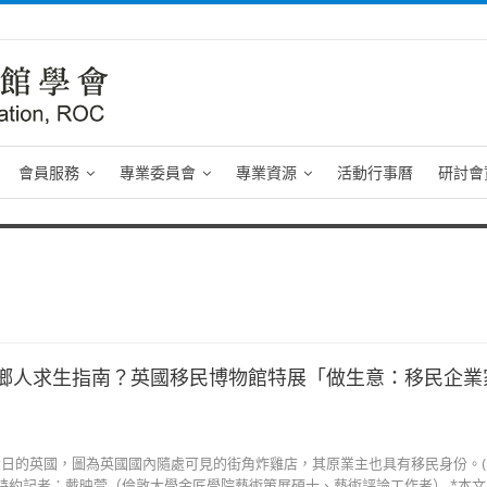
會員服務
專業委員會
專業資源
活動行事曆
研討會
鄉人求生指南？英國移民博物館特展「做生意：移民企業
的英國，圖為英國國內隨處可見的街角炸雞店，其原業主也具有移民身份。(© Mi
Piekacz) 特約記者：戴映萱（倫敦大學金匠學院藝術策展碩士、藝術評論工作者） *