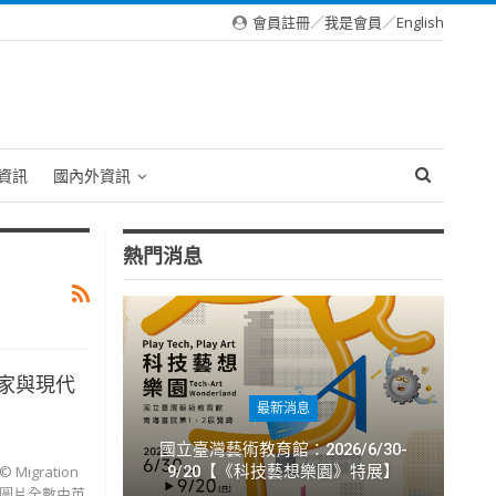
會員註冊
／
我是會員
／
English
資訊
國內外資訊
熱門消息
家與現代
最新消息
國立臺灣藝術教育館：2026/6/30-
9/20【《科技藝想樂園》特展】
gration
本文圖片全數由英