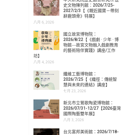
史文物陳列館：2026/7/25-
2027/2/3【《親近國寶－帶刻
辭鹿頭骨》特展】
八月 6, 2026
國立故宮博物院：
2026/8/22【《戲劇 · 少年 · 博
物館―故宮文物融入戲劇教育
的藝術陪伴實踐》講座/工作
坊】
八月 4, 2026
纖維工藝博物館：
2026/7/25【《織徑：傳統智
慧與未來的連結》講座】
七月 23, 2026
新北市立鶯歌陶瓷博物館：
2026/07/31-12/27【2026臺灣
國際陶藝雙年展】
八月 3, 2026
台北富邦美術館：2026/7/18-