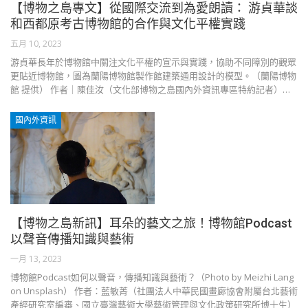
【博物之島專文】從國際交流到為愛朗讀： 游貞華談
和西都原考古博物館的合作與文化平權實踐
五月 10, 2023
游貞華長年於博物館中關注文化平權的宣示與實踐，協助不同障別的觀眾
更貼近博物館，圖為蘭陽博物館製作館建築通用設計的模型。（蘭陽博物
館 提供） 作者｜陳佳汝（文化部博物之島國內外資訊專區特約記者）…
國內外資訊
【博物之島新訊】耳朵的藝文之旅！博物館Podcast
以聲音傳播知識與藝術
一月 13, 2023
博物館Podcast如何以聲音，傳播知識與藝術？（Photo by Meizhi Lang
on Unsplash） 作者：藍敏菁（社團法人中華民國畫廊協會附屬台北藝術
產經研究室編審、國立臺灣藝術大學藝術管理與文化政策研究所博士生）