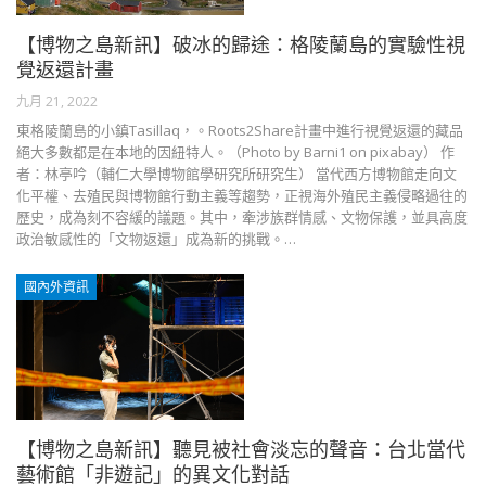
【博物之島新訊】破冰的歸途：格陵蘭島的實驗性視
覺返還計畫
九月 21, 2022
東格陵蘭島的小鎮Tasillaq，。Roots2Share計畫中進行視覺返還的藏品
絕大多數都是在本地的因紐特人。（Photo by Barni1 on pixabay） 作
者：林亭吟（輔仁大學博物館學研究所研究生） 當代西方博物館走向文
化平權、去殖民與博物館行動主義等趨勢，正視海外殖民主義侵略過往的
歷史，成為刻不容緩的議題。其中，牽涉族群情感、文物保護，並具高度
政治敏感性的「文物返還」成為新的挑戰。…
國內外資訊
【博物之島新訊】聽見被社會淡忘的聲音：台北當代
藝術館「非遊記」的異文化對話