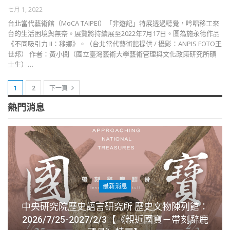
七月 1, 2022
台北當代藝術館（MoCA TAIPEI）「非遊記」特展透過聽覺，吟唱移工來
台的生活困境與無奈。展覽將持續展至2022年7月17日。圖為施永德作品
《不同吸引力 II：移鄉》。（台北當代藝術館提供 / 攝影：ANPIS FOTO王
世邦） 作者：黃小聞（國立臺灣藝術大學藝術管理與文化政策研究所碩
士生）…
1
2
下一頁
熱門消息
最新消息
中央研究院歷史語言研究所 歷史文物陳列館：
2026/7/25-2027/2/3【《親近國寶－帶刻辭鹿