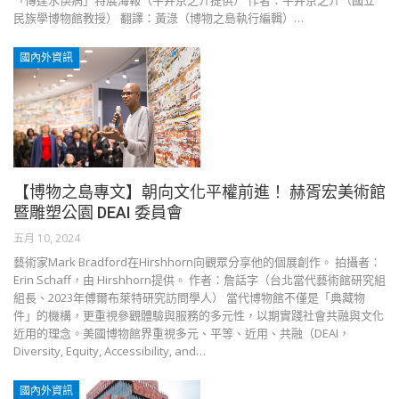
「傳達水俁病」特展海報（平井京之介提供） 作者：平井京之介（國立
民族學博物館教授） 翻譯：黃淥（博物之島執行編輯）…
國內外資訊
【博物之島專文】朝向文化平權前進！ 赫胥宏美術館
暨雕塑公園 DEAI 委員會
五月 10, 2024
藝術家Mark Bradford在Hirshhorn向觀眾分享他的個展創作。 拍攝者：
Erin Schaff，由 Hirshhorn提供。 作者：詹話字（台北當代藝術館研究組
組長、2023年傅爾布萊特研究訪問學人） 當代博物館不僅是「典藏物
件」的機構，更重視參觀體驗與服務的多元性，以期實踐社會共融與文化
近用的理念。美國博物館界重視多元、平等、近用、共融（DEAI，
Diversity, Equity, Accessibility, and…
國內外資訊