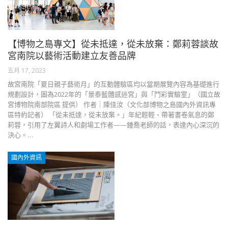
【博物之島專文】從未抵達，從未放棄：鄭莉蓉談故
宮南院以藝術活動建立友善品牌
五月 17, 2023
故宮南院「夏日親子藝術月」的互動體驗區均以當期展覽內容為基礎進行
規劃設計，圖為2022年的「景泰藍體感迷宮」與「鬥彩實驗室」（國立故
宮博物院南部院區 提供） 作者｜陳佳汝（文化部博物之島國內外資訊專
區特約記者） 「從未抵達，從未放棄。」年紀輕輕、帶著書卷氣息的鄭
莉蓉，引用了左翼詩人和劇場工作者——鍾喬老師的話，表達內心深沉的
決心。…
國內外資訊