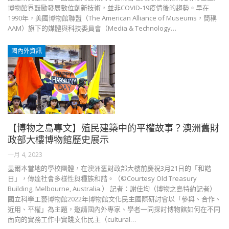
博物館界鼓勵發展數位創新技術，並非COVID-19疫情後的趨勢。早在
1990年，美國博物館聯盟（The American Alliance of Museums，簡稱
AAM）旗下的媒體與科技委員會（Media & Technology…
國內外資訊
【博物之島專文】殖民建築中的平權故事？澳洲舊財
政部大樓博物館歷史展示
一月 4, 2023
墨爾本當地的學校團體，在澳洲舊財政部大樓前慶祝3月21日的「和諧
日」，傳達社會多樣性與種族和諧。（©Courtesy Old Treasury
Building, Melbourne, Australia.） 記者：謝佳均（博物之島特約記者）
國立科學工藝博物館2022年博物館文化民主國際研討會以「參與、合作、
近用、平權」為主題，邀請國內外專家、學者一同探討博物館如何在不同
面向的實務工作中實踐文化民主（cultural…