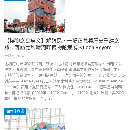
【博物之島專文】解殖民，一場正義與歷史重建之
旅：專訪比利時河畔博物館策展人Leen Beyers
一月 5, 2024
比利時河畔博物館（圖片來源：比利時河畔博物館官方網站） 作者：張
語之、張詠晴（國立臺灣藝術大學藝術管理與文化政策研究所碩士生）
走進訪談會議室，一頭俐落短髮、目光炯炯有神的女士，即是我們的訪談
對象——Leen Beyers女士。她是比利時河畔博物館（Museum aan de
Stroom）策展人兼研究總監，同時也擔任ICOM COMCOL理事長兼財務
長。博物館策劃了2020年「100 X Congo」（100 X 剛果）展覽，與2023
年9月開展的常設展「City at…
國內外資訊