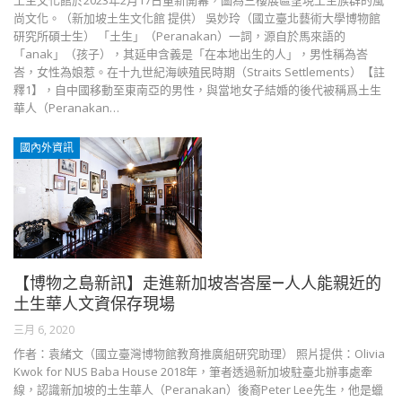
土生文化館於2023年2月17日重新開幕，圖為三樓展區呈現土生族群的風
尚文化。（新加坡土生文化館 提供） 吳妙玲（國立臺北藝術大學博物館
研究所碩士生） 「土生」（Peranakan）一詞，源自於馬來語的
「anak」（孩子），其延申含義是「在本地出生的人」，男性稱為峇
峇，女性為娘惹。在十九世紀海峽殖民時期（Straits Settlements）【註
釋1】，自中國移動至東南亞的男性，與當地女子結婚的後代被稱爲土生
華人（Peranakan…
國內外資訊
【博物之島新訊】走進新加坡峇峇屋—人人能親近的
土生華人文資保存現場
三月 6, 2020
作者：袁緒文（國立臺灣博物館教育推廣組研究助理） 照片提供：Olivia
Kwok for NUS Baba House 2018年，筆者透過新加坡駐臺北辦事處牽
線，認識新加坡的土生華人（Peranakan）後裔Peter Lee先生，他是蠟