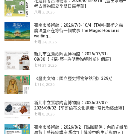
花蓮縣考古博物館：2026/8/15-8/16【豐田聚場—
考古博物館夏季雙日嘉年華】
八月 3, 2026
臺南市美術館：2026/7/3-10/4【TAM+藝術之森｜
魔法屋正在等待一個故事 The Magic House is
waiting…
七月 24, 2026
新北市立鶯歌陶瓷博物館：2026/07/31-
08/30【《構･築—許明香陶瓷雕塑》個展】
七月 31, 2026
《歷史文物：國立歷史博物館館刊》329期
七月 6, 2026
新北市立鶯歌陶瓷博物館：2026/07/07-
2026/08/02【前哥倫布文化遺產—當代陶藝詮釋】
七月 8, 2026
臺南市美術館：2026/8/2 【黏膩關係：內餡 // 縫隙
展覽｜藝術家講座 場次1｜縫隙中的生活與融入】