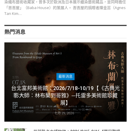
染織布藝術收藏家，曾多次於歐洲及日本展示蠟染藝術藏品，並同時擔任
「峇峇屋」（Baba House）的策展人。 峇峇屋的捐贈者陳金蕊（Agnes
Tan Kim…
熱門消息
最新消息
台北富邦美術館：2026/7/18-10/19【《古典光
影大師：林布蘭到哥雅》─托雷多美術館珍藏
展】
七月 29, 2026