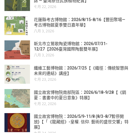
誌 — 臺灣原住民族植物紀實】
七月 22, 2026
花蓮縣考古博物館：2026/8/15-8/16【豐田聚場—
考古博物館夏季雙日嘉年華】
八月 3, 2026
新北市立鶯歌陶瓷博物館：2026/07/31-
12/27【2026臺灣國際陶藝雙年展】
八月 3, 2026
纖維工藝博物館：2026/7/25【《織徑：傳統智慧與
未來的連結》講座】
七月 23, 2026
國立故宮博物院南部院區：2026/6/18-9/28【《銷
夏：書畫中的夏日意象》特展】
七月 22, 2026
國立故宮博物院：2026/5/9-11/8 (8/3-8/7暫停開
放)【「《龍藏經》-皇權. 信仰. 藝術的盛世交響」特
展】