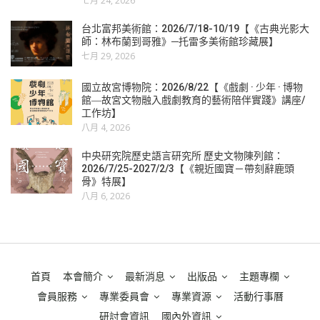
七月 24, 2026
台北富邦美術館：2026/7/18-10/19【《古典光影大
師：林布蘭到哥雅》─托雷多美術館珍藏展】
七月 29, 2026
國立故宮博物院：2026/8/22【《戲劇 · 少年 · 博物
館―故宮文物融入戲劇教育的藝術陪伴實踐》講座/
工作坊】
八月 4, 2026
中央研究院歷史語言研究所 歷史文物陳列館：
2026/7/25-2027/2/3【《親近國寶－帶刻辭鹿頭
骨》特展】
八月 6, 2026
首頁
本會簡介
最新消息
出版品
主題專欄
會員服務
專業委員會
專業資源
活動行事曆
研討會資訊
國內外資訊