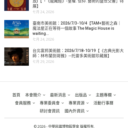
放)【「《龍藏經》-皇權. 信仰. 藝術的盛世交響」特
展】
七月 24, 2026
臺南市美術館：2026/7/3-10/4【TAM+藝術之森｜
魔法屋正在等待一個故事 The Magic House is
waiting…
七月 24, 2026
台北富邦美術館：2026/7/18-10/19【《古典光影大
師：林布蘭到哥雅》─托雷多美術館珍藏展】
七月 29, 2026
首頁
本會簡介
最新消息
出版品
主題專欄
會員服務
專業委員會
專業資源
活動行事曆
研討會資訊
國內外資訊
© 2026 - 中華民國博物館學會 版權所有.