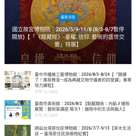
最新消息
國立故宮博物院：2026/5/9-11/8 (8/3-8/7暫停
開放)【「《龍藏經》-皇權. 信仰. 藝術的盛世交
響」特展】
七月 24, 2026
臺中市纖維工藝博物館：2026/8/3-8/24【「開課
了！庫房教室—成為典藏文物守護者的四堂課」專業
培力課程】
七月 13, 2026
臺南市美術館：2026/8/2 【黏膩關係：內餡 // 縫隙
展覽｜藝術家講座 場次1｜縫隙中的生活與融入】
七月 29, 2026
順益台灣原住民博物館：2026/7/7-9/13【草木生活
誌 — 臺灣原住民族植物紀實】