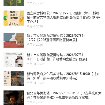
七月 22, 2026
國立故宮博物院：2026/8/22【《戲劇 · 少年 · 博物
館―故宮文物融入戲劇教育的藝術陪伴實踐》講座/
工作坊】
八月 4, 2026
新北市立鶯歌陶瓷博物館：2026/07/31-
12/27【2026臺灣國際陶藝雙年展】
八月 3, 2026
新北市立鶯歌陶瓷博物館：2026/07/31-
08/30【《構･築—許明香陶瓷雕塑》個展】
七月 31, 2026
新竹縣政府文化局美術館：2026/8/15-8/30【《如
詩．如斯：張平沼收藏精華》特展】
七月 31, 2026
台北富邦美術館：2026/7/18-10/19【《古典光影大
師：林布蘭到哥雅》─托雷多美術館珍藏展】
七月 29, 2026