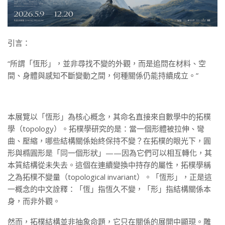
引言：
“所謂「恆形」，並非尋找不變的外觀，而是追問在材料、空
間、身體與感知不斷變動之間，何種關係仍能持續成立。”
本展覽以「恆形」為核心概念，其命名直接來自數學中的拓樸
學（topology）。拓樸學研究的是：當一個形體被拉伸、彎
曲、壓縮，哪些結構關係始終保持不變？在拓樸的眼光下，圓
形與橢圓形是「同一個形狀」——因為它們可以相互轉化，其
本質結構從未失去。這個在連續變換中持存的屬性，拓樸學稱
之為拓樸不變量（topological invariant）。「恆形」，正是這
一概念的中文詮釋：「恆」指恆久不變，「形」指結構關係本
身，而非外觀。
然而，拓樸結構並非抽象命題，它只在關係的展開中顯現。雕