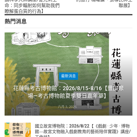
命：同步輻射如何幫助我們
聯展】
瞭解蛋白質的行為】
熱門消息
最新消息
花蓮縣考古博物館：2026/8/15-8/16【豐田聚
場—考古博物館夏季雙日嘉年華】
八月 3, 2026
國立故宮博物院：2026/8/22【《戲劇 · 少年 · 博物
館―故宮文物融入戲劇教育的藝術陪伴實踐》講座/
工作坊】