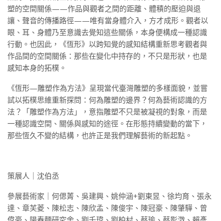
塑的空間關係——作品與觀者之間的距離、體積的壓迫與退
讓、聲音的傳播路徑——唯有當身體介入，方才成形。觀者以
眼、耳、身體乃至意識去覺知這些關係，本身便構成一種認識
行動。也因此，《恆形》以跨知覺的感知結構重新思考觀者與
作品間的空間關係：那些在變化中持存的，不只是形狀，也是
感知本身的拓樸。
《恆形—雕塑作為方法》呈現當代臺灣雕塑的多樣面貌，並嘗
試以拓樸思維重新探問：何為雕塑的邊界？何為藝術認識的方
法？「雕塑作為方法」，意指雕塑不只是被凝視的對象，而是
一種認識空間、關係與感知的途徑。在形態持續變動的當下，
那些恆久不變的結構，也許正是我們理解藝術的新起點。
策展人｜沈伯丞
參展藝術家｜何偲菁、吳建興、姚仲涵+劉東昱、徐均育、張永
達、章芙菱、陳松志、陳欣孟、陳俊宇、陳冠豪、陳肇驊、曾
偉豪、陽春麵研究舍、劉千瑋、劉柏村、蔡瑜、蔡影澂、賴彥