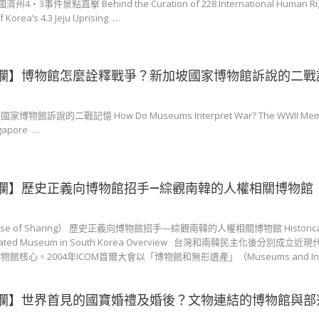
件景點直擊 Behind the Curation of 228 International Human Rig
 of Korea’s 4.3 Jeju Uprising …
欄】博物館怎麼詮釋戰爭？新加坡國家博物館訴說的二戰
說的二戰記憶 How Do Museums Interpret War? The WWII Memor
ngapore …
欄】歷史正義向博物館招手—綜觀南韓的人權相關博物館
 of Sharing） 歷史正義向博物館招手—綜觀南韓的人權相關博物館 Historical J
s-Related Museum in South Korea Overview 台灣和南韓民主化後分別成
心。2004年ICOM首爾大會以「博物館和無形遺產」（Museums and Intan
欄】世界首見的國寶婚禮及婚後？文物連結的博物館與部