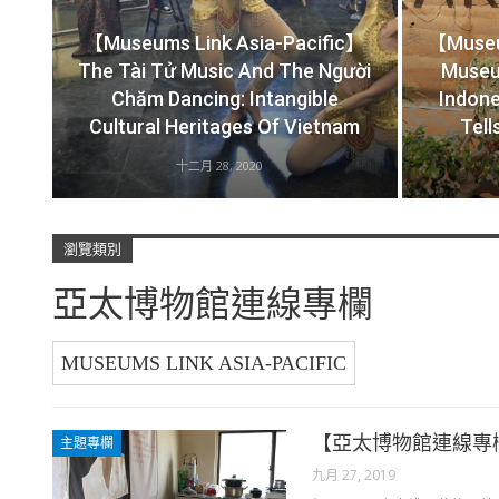
【Museums Link Asia-Pacific】
【Museu
The Tài Tử Music And The Người
Museu
Chăm Dancing: Intangible
Indon
Cultural Heritages Of Vietnam
Tell
十二月 28, 2020
瀏覽類別
亞太博物館連線專欄
MUSEUMS LINK ASIA-PACIFIC
【亞太博物館連線專
主題專欄
九月 27, 2019