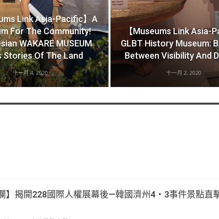
ms Link Asia-Pacific】A
m For The Community!
【Museums Link Asia-P
esian WAKARE MUSEUM
GLBT History Museum: B
s Stories Of The Land
Between Visibility And D
十一月 4, 2020
十一月 2, 2020
欄】揭開228國際人權展幕後—韓國濟州4‧3事件景點直