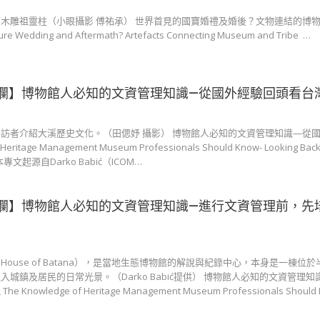
木雕祖靈柱（小眼攝影 傅祐承） 世界首見的國寶婚禮及婚後？文物連結的博
asure Wedding and Aftermath? Artefacts Connecting Museum and Tribe …
欄】博物館人必知的文資管理知識—從國外經驗回頭看台
訪者介紹大溪歷史文化。（田偲妤 攝影） 博物館人必知的文資管理知識—從
ritage Management Museum Professionals Should Know- Looking Back 
wan 本專文起源自Darko Babić（ICOM…
欄】博物館人必知的文資管理知識—進行文資管理前，先
House of Batana），是當地生態博物館的解說與紀錄中心，本身是一棟位於
城鎮及居民的日常光景。（Darko Babić提供） 博物館人必知的文資管理
wledge of Heritage Management Museum Professionals Should 