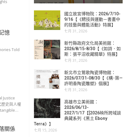
hts
國立故宮博物院：2026/7/10-
9/16【《騁技與運動－書畫中
的技藝與體能活動》特展】
七月 31, 2026
記憶
新竹縣政府文化局美術館：
2026/8/15-8/30【《如詩．如
ies Told
斯：張平沼收藏精華》特展】
七月 31, 2026
新北市立鶯歌陶瓷博物館：
2026/07/31-08/30【《構･築—
許明香陶瓷雕塑》個展】
七月 31, 2026
ustice
高雄市立美術館：
立近現代歷史與人權
2026/06/13-
gible…
2027/1/17【[2026映所跨域談
典藏系列《黑土 Ebony
Terra》】
落關係
七月 15, 2026