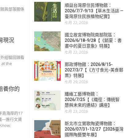
順益台灣原住民博物館：
物館與部落關係
2026/7/7-9/13【草木生活誌 —
臺灣原住民族植物紀實】
七月 22, 2026
國立故宮博物院南部院區：
灣現況
2026/6/18-9/28【《銷夏：書
畫中的夏日意象》特展】
七月 22, 2026
國外經驗回頭看
at the
郵政博物館：2026/8/15-
2027/3/7【《方寸食光-美食郵
票》特展】
七月 29, 2026
培養你的
纖維工藝博物館：
2026/7/25【《織徑：傳統智
慧與未來的連結》講座】
七月 23, 2026
半島海岸的17
知識—進行文資
新北市立鶯歌陶瓷博物館：
Know:
2026/07/31-12/27【2026臺灣
國際陶藝雙年展】