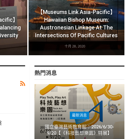
【Museums Link Asia-Pacific】
acific】
Hawaiian Bishop Museum:
alancing
Austronesian Linkage At The
iversity
Intersections Of Pacific Cultures
十月 28, 2020
熱門消息
最新消息
擊
國立臺灣藝術教育館：2026/6/30-
9/20【《科技藝想樂園》特展】