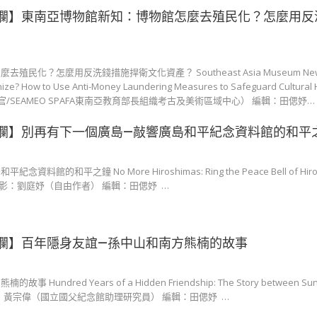
欄】東南亞博物館新知：博物館怎麼去殖民化？怎麼用反
化？怎麼用反洗錢措施捍衛文化資產？ Southeast Asia Museum New K
e? How to Use Anti-Money Laundering Measures to Safeguard Cultural
en（文書官∕SEAMEO SPAFA東南亞教育部長組織考古及美術區域中心） 編輯：田偲妤…
欄】別再有下一個廣島—敲響廣島和平紀念資料館的和平
的和平之鐘 No More Hiroshimas: Ring the Peace Bell of Hiros
作者∕攝影：劉庭妤（自由作者） 編輯：田偲妤 …
欄】百年隱身友誼—孫中山和南方熊楠的故事
ndred Years of a Hidden Friendship: The Story between Sun 
u 作者：黃宗偉（國立國父紀念館助理研究員） 編輯：田偲妤 …