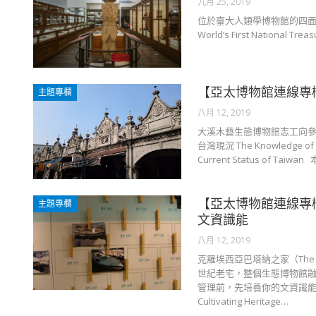
九月 25, 2019
位於臺大人類學博物館的四面
World’s First National Tre
【亞太博物館連線專
主題專欄
八月 12, 2019
大溪木藝生態博物館志工向參
台灣現況 The Knowledge of He
Current Status of Tai
【亞太博物館連線專
主題專欄
文資識能
八月 12, 2019
克羅埃西亞巴塔納之家（The 
世紀老宅，整個生態博物館融入
管理前，先培養你的文資識能 The Kno
Cultivating Heritage…