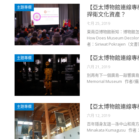
【亞太博物館連線專
主題專欄
捍衛文化資產？
七月 25, 2019
東南亞博物館新知：博物館怎麼去殖民
How Does Museum Decoloniz
者：Siriwat Pokraj
【亞太博物館連線專
主題專欄
六月 21, 2019
別再有下一個廣島—敲響廣島和平紀念資料館
Memorial Museum 
【亞太博物館連線專
主題專欄
六月 12, 2019
百年隱身友誼—孫中山和南方熊楠的故事 Hu
Minakata Kumagus