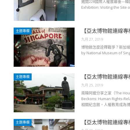
揭開228國際人權展幕後—韓國濟州4‧3事
Exhibition: Visiting the Site
【亞太博物館連線專
主題專欄
九月 27, 2019
博物館怎麼詮釋戰爭？新加坡國家博物館訴
by National Museum of Si
【亞太博物館連線專
主題專欄
九月 25, 2019
南韓阿嬤分享之家（The House
Beckons: Human Right
相關紀念館，人權教育成為博物館核
【亞太博物館連線專
主題專欄