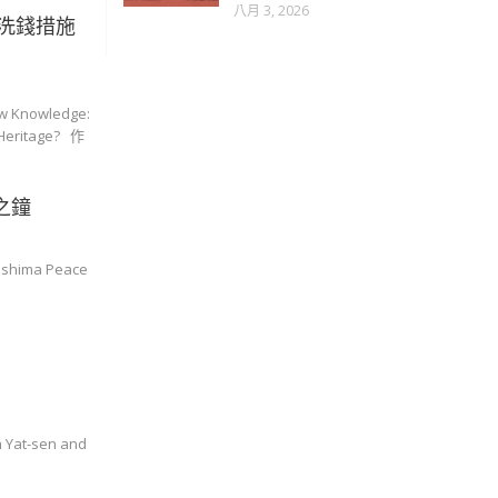
八月 3, 2026
洗錢措施
nowledge:
 Heritage? 作
之鐘
hima Peace
Yat-sen and