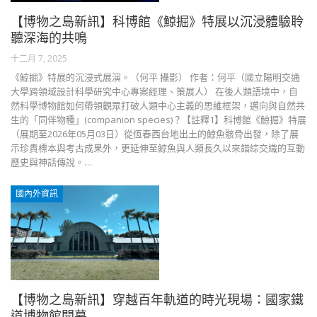
【博物之島新訊】科博館《鯨掘》特展以沉浸體驗聆
聽深海的共鳴
十二月 7, 2025
《鯨掘》特展的沉浸式展演。（何平 攝影） 作者：何平（國立陽明交通
大學跨領域設計科學研究中心專案經理、策展人） 在後人類語境中，自
然科學博物館如何帶領觀眾打破人類中心主義的思維框架，邁向與自然共
生的「同伴物種」(companion species)？【註釋1】科博館《鯨掘》特展
（展期至2026年05月03日）從恆春西台地出土的鯨魚骸骨出發，除了展
示珍貴標本與考古成果外，更延伸至鯨魚與人類長久以來錯綜交織的互動
歷史與神話傳說。…
國內外資訊
【博物之島新訊】穿越百年軌道的時光現場：國家鐵
道博物館開幕