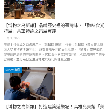
【博物之島新訊】品嚐歷史裡的臺灣味，「數味食光
特展」共筆轉譯之策展實踐
十月 3, 2025
展覽主視覺與入口處展示。（洪璿晴 攝影） 作者：洪璿晴（國立臺北藝
術大學博物館所研究生） 細數臺灣多元的文化風貌，「飲食」或許最能
體現這座島嶼的豐饒與兼容。它揉合不同族群的記憶，承載跨越時空的歷
史網絡，並化為日常生活裡難以取代的味覺記憶。…
國內外資訊
【博物之島新訊】打造建築遊樂場！高雄兒美館「美