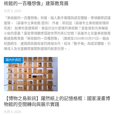
術館的一百種想像」建築教育展
九月 3, 2025
「美術館的一百種想像」特展，融入動手實踐與感官體驗，帶領觀眾認識
建築。（高雄市立美術館 提供） 作者：郭冠廷（高雄市立美術館助理研
究員） 如果你是建築師，會設計出什麼樣的美術館？是能發射光束嚇退
小偷的堡壘？還是帶領觀眾環遊世界的奇幻空間？高雄市立兒童美術館策
劃建築教育展「美術館的一百種想像」（展期至2026年03月01日)，藉由
校園師生、建築師與藝術家的跨域合作，結合「動手做」與感官體驗，引
導成人及兒童觀眾展開對建築的創意狂想。…
國內外資訊
【博物之島新訊】躍然紙上的記憶格框：國家漫畫博
物館的空間轉向與展示實踐
九月 3, 2025