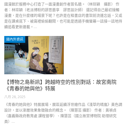
國漫館於服務中心打造了一面漫畫創作者簽名牆。（林琮穎 攝影） 作
者：林琮穎（老派博粉的謬思藝享 謬思設計師） 還記得自己最初接觸
漫畫，是在什麼樣的場景下呢？也許是在租書店的書架前流連忘返，又或
是在課桌底下、被窩裡偷偷翻閱，也可能是透過手機螢幕一話接一話地持
續追看更新連載。…
國內外資訊
【博物之島新訊】跨越時空的性別對話：故宮南院
《青春的她與他》特展
八月 28, 2025
《青春的她與他》特展展場，展區延續浮世繪作品《淺草的晴嵐》黃色調
設計，並以漸層效果象徵融合的概念。（陳慧芸 攝影） 作者：黃禎貞
（嘉義縣政府教育處 課程督學）、陳慧芸（國立故宮博物院 助理研究
員）…