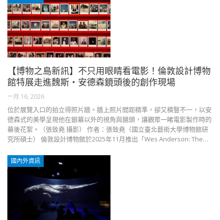
【博物之島新訊】不只用眼睛看電影！倫敦設計博物
館特展走進魏斯・安德森鏡頭後的創作現場
一月 16, 2026
位於展覽入口的拍立得照片牆。牆上照片間距精準，卻又橫豎不一，以安
德森式的美學呈現他在銀幕以外的視角與鏡頭，讓觀眾一睹電影製作時的
幕後花絮。（張致堯 攝影） 作者：張致堯（國立臺北藝術大學博物館研
究所碩士） 倫敦設計博物館於2025年11月推出「Wes Anderson: The…
國內外資訊