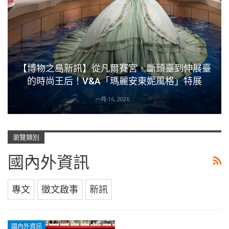
【博物之島新訊】從凡爾賽宮、斷頭臺到伸展臺
的時尚王后！V&A「瑪麗安東妮風格」特展
一月 16, 2026
瀏覽類別
國內外資訊
專文
徵文啟事
新訊
國內外資訊