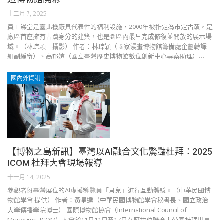
十二月 7, 2025
員工澡堂是臺北機廠具代表性的福利設施，2000年被指定為市定古蹟，是
廠區首座擁有古蹟身分的建築，也是園區內最早完成修復並開放的展示場
域。（林琮穎 攝影） 作者：林琮穎（國家漫畫博物館籌備處企劃轉譯
組副編審）、高郁媗（國立臺灣歷史博物館數位創新中心專案助理）…
國內外資訊
【博物之島新訊】臺灣以AI融合文化驚豔杜拜：2025
ICOM 杜拜大會現場報導
十一月 14, 2025
參觀者與臺灣展位的AI虛擬導覽員「貝兒」進行互動體驗。（中華民國博
物館學會 提供） 作者：黃星達（中華民國博物館學會秘書長、國立政治
大學傳播學院博士） 國際博物館協會（International Council of
Museums, ICOM）大會於11月11日至17日在阿拉伯聯合大公國杜拜世界