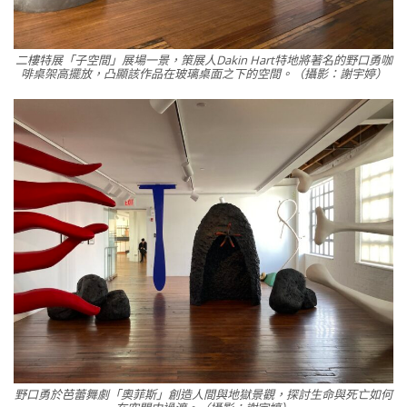
二樓特展「子空間」展場一景，策展人Dakin Hart特地將著名的野口勇咖
啡桌架高擺放，凸顯該作品在玻璃桌面之下的空間。（攝影：謝宇婷）
野口勇於芭蕾舞劇「奧菲斯」創造人間與地獄景觀，探討生命與死亡如何