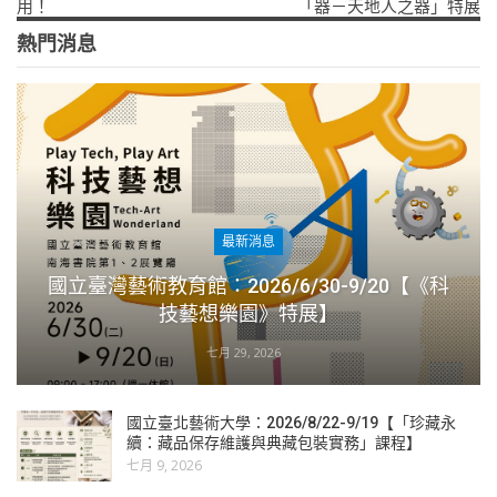
用！
「器－天地人之器」特展
熱門消息
最新消息
國立臺灣藝術教育館：2026/6/30-9/20【《科
技藝想樂園》特展】
七月 29, 2026
國立臺北藝術大學：2026/8/22-9/19【「珍藏永
續：藏品保存維護與典藏包裝實務」課程】
七月 9, 2026