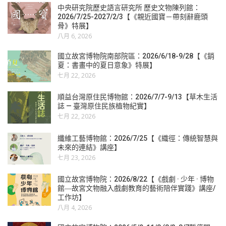
中央研究院歷史語言研究所 歷史文物陳列館：
2026/7/25-2027/2/3【《親近國寶－帶刻辭鹿頭
骨》特展】
八月 6, 2026
國立故宮博物院南部院區：2026/6/18-9/28【《銷
夏：書畫中的夏日意象》特展】
七月 22, 2026
順益台灣原住民博物館：2026/7/7-9/13【草木生活
誌 — 臺灣原住民族植物紀實】
七月 22, 2026
纖維工藝博物館：2026/7/25【《織徑：傳統智慧與
未來的連結》講座】
七月 23, 2026
國立故宮博物院：2026/8/22【《戲劇 · 少年 · 博物
館―故宮文物融入戲劇教育的藝術陪伴實踐》講座/
工作坊】
八月 4, 2026