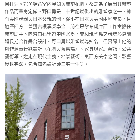
自打造。館舍結合室內展間與雕塑花園，都是為了展出其雕塑
作品而量身定做。野口勇是二十世紀最傑出的雕塑家之一，擁
有美國母親與日本父親的他，從小在日本與美國兩地成長，且
遊歷四方，曾獲古根漢獎學金，前往巴黎布朗庫西工作室擔任
雕塑助手、向齊白石學習中國水墨，並和現代舞之母瑪莎葛蘭
姆長期合作舞台設計。野口勇以雕塑最為知名，但實際上他的
創作涵蓋景觀設計（花園與遊樂場）、家具與家居裝飾、公共
藝術等，遊走在現代主義、地景藝術、東西方美學之間，影響
後世甚深，包含知名設計師三宅一生等。