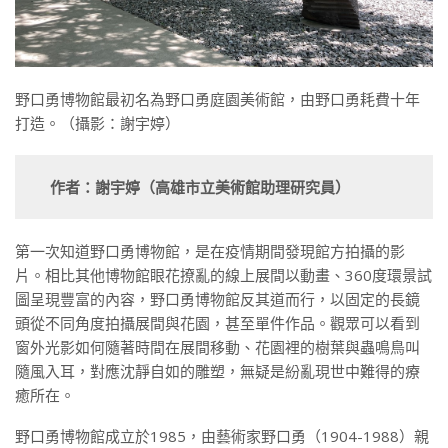
野口勇博物館最初名為野口勇庭園美術館，由野口勇耗費十年
打造。（攝影：謝宇婷）
作者：謝宇婷（高雄市立美術館助理研究員）
第一次知道野口勇博物館，是在疫情期間發現館方拍攝的影
片。相比其他博物館眼花撩亂的線上展間以動畫、360度環景試
圖呈現豐富的內容，野口勇博物館反其道而行，以固定的長鏡
頭從不同角度拍攝展間與花園，甚至單件作品。觀眾可以看到
窗外光影如何隨著時間在展間移動、花園裡的樹葉與蟲鳴鳥叫
隨風入耳，對應沈靜自如的雕塑，無疑是紛亂現世中難得的療
癒所在。
野口勇博物館成立於1985，由藝術家野口勇（1904-1988）親