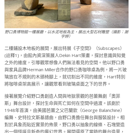
野口勇博物館一樓展廳，以水泥地板為主，展出大型石材雕塑（攝影：謝
宇婷）
二樓鋪設木地板的展間，展出特展《子空間》（Subscapes）
(註釋1)，由館內資深策展人Dekin Hart策畫，探討意識與知覺
之外的維度，引導觀眾想像人們無法看見的空間。他以野口勇
與家具品牌Herman Miller合作的野口勇咖啡桌為例，將一片玻
璃放在不規則的木頭椅腳上，就切割出不同的維度，Hart特別
將咖啡桌架高展示，讓觀眾看到玻璃桌面之下的世界。
接著展覽介紹野口勇創造人間與地獄景觀的芭蕾舞劇「奧菲
斯」舞台設計，探討生命與死亡如何在空間中過渡。該劇於
1948年首演，由美國芭蕾之父巴蘭欽（George Balanchine）
編舞、史特拉文斯基譜曲，由野口勇擔任舞台與服裝設計。相
對於具象而貼近實景的佈景，野口勇以抽象的線條、石塊營造
出一個怪誕且新奇的魔幻世界。展間還原了當時的舞台造景，