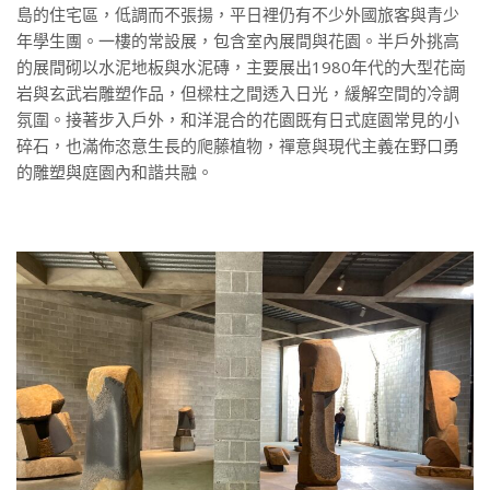
島的住宅區，低調而不張揚，平日裡仍有不少外國旅客與青少
年學生團。一樓的常設展，包含室內展間與花園。半戶外挑高
的展間砌以水泥地板與水泥磚，主要展出1980年代的大型花崗
岩與玄武岩雕塑作品，但樑柱之間透入日光，緩解空間的冷調
氛圍。接著步入戶外，和洋混合的花園既有日式庭園常見的小
碎石，也滿佈恣意生長的爬藤植物，禪意與現代主義在野口勇
的雕塑與庭園內和諧共融。