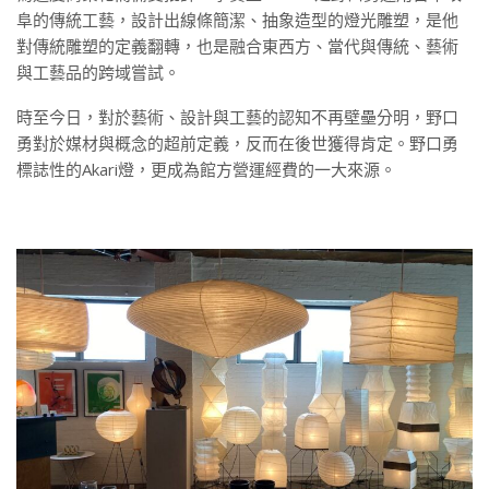
阜的傳統工藝，設計出線條簡潔、抽象造型的燈光雕塑，是他
對傳統雕塑的定義翻轉，也是融合東西方、當代與傳統、藝術
與工藝品的跨域嘗試。
時至今日，對於藝術、設計與工藝的認知不再壁壘分明，野口
勇對於媒材與概念的超前定義，反而在後世獲得肯定。野口勇
標誌性的Akari燈，更成為館方營運經費的一大來源。