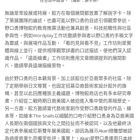
在空間中過渡。（攝影：謝宇婷）
無論是常設展或特展，館方在每個展間都放置了解說字卡，除
了策展團隊的論述，也盡可能以野口勇的自述引領觀眾參訪。
野口勇博物館的教育推廣活動也兼具創意、科技前瞻性與社區
參與性，例如Wordplay工作坊邀請參與者以野口勇的手稿文字
為靈感，與展場作品互動，「看的見與看不見」工作坊則是實
體與線上並行，提供視障觀眾詳盡的口述描述，使他們深入認
識作品。「遠距繪畫」工作坊則應用文章開頭提到的展間影
片，邀請學員遠端描繪景物。
由於野口勇的日本籍背景，加上該館位於亞裔眾多的社區，除
了定期舉辦日文導覽，也固定招募亞裔藝術家設計館外的旗
幟，甚至以此回應種族主義議題。博物館商店也有多本研究專
書，介紹從二戰時期日裔美國人被迫進入集中營的黑暗歷史。
另一方面，館方邀請當代藝術家創作受野口勇啟發的作品、繪
本等，如繪本The Snails以細膩的口吻介紹野口勇身為亞裔美國
人長期在兩個國族與文化之間拉扯而不被認同，以及他最終決
定代表參展威尼斯雙年展美國館，卻因為展示Akari燈雕塑被認
為過度商業化而備受批評。事實上，Akari是野口勇運用日本岐