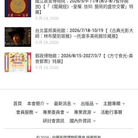
國立故宮博物院：2026/5/9-11/8 (8/3-8/7暫停開
放)【「《龍藏經》-皇權. 信仰. 藝術的盛世交響」特
展】
七月 24, 2026
台北富邦美術館：2026/7/18-10/19【《古典光影大
師：林布蘭到哥雅》─托雷多美術館珍藏展】
七月 29, 2026
郵政博物館：2026/8/15-2027/3/7【《方寸食光-美
食郵票》特展】
七月 29, 2026
首頁
本會簡介
最新消息
出版品
主題專欄
會員服務
專業委員會
專業資源
活動行事曆
研討會資訊
國內外資訊
© 2026 - 中華民國博物館學會 版權所有.