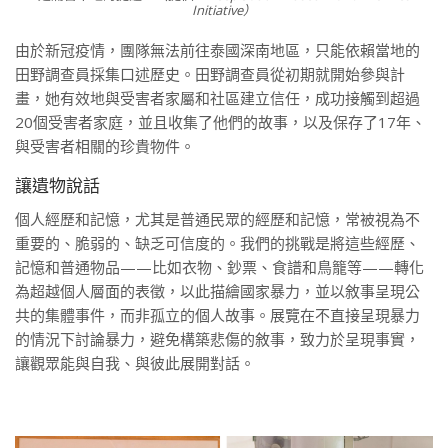
Initiative）
由於新冠疫情，團隊無法前往泰國深南地區，只能依賴當地的
田野調查員採集口述歷史。田野調查員從初期就開始參與計
畫，她有效地與受害者家屬和社區建立信任，成功接觸到超過
20個受害者家庭，並且收集了他們的故事，以及保存了17年、
與受害者相關的珍貴物件。
讓遺物說話
個人經歷和記憶，尤其是普通民眾的經歷和記憶，常被視為不
重要的、脆弱的、缺乏可信度的。我們的挑戰是將這些經歷、
記憶和普通物品——比如衣物、鈔票、食譜和鳥籠等——轉化
為超越個人層面的表徵，以此描繪國家暴力，並以敘事呈現公
共的集體事件，而非孤立的個人故事。展覽在不直接呈現暴力
的情況下討論暴力，避免構築悲傷的敘事，致力於呈現事實，
讓觀眾能與自我、與彼此展開對話。