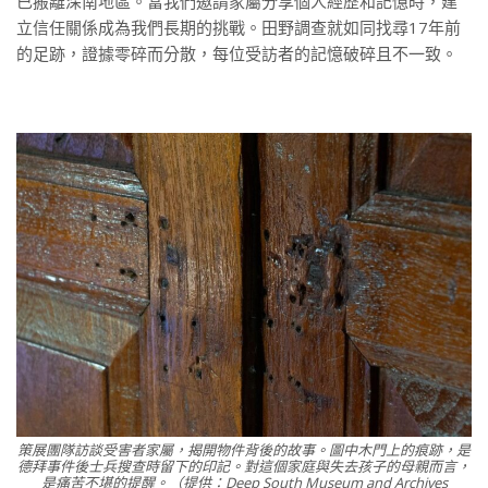
已搬離深南地區。當我們邀請家屬分享個人經歷和記憶時，建
立信任關係成為我們長期的挑戰。田野調查就如同找尋17年前
的足跡，證據零碎而分散，每位受訪者的記憶破碎且不一致。
策展團隊訪談受害者家屬，揭開物件背後的故事。圖中木門上的痕跡，是
德拜事件後士兵搜查時留下的印記。對這個家庭與失去孩子的母親而言，
是痛苦不堪的提醒。（提供：Deep South Museum and Archives