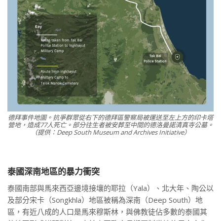
德拜事件地圖。抗爭群眾從右下的德拜區警察局被運送至左上方的印卡塔
營地，造成77人死亡。部分往生者被安葬至中間的德洛曼諾清真寺公墓。
（提供：Deep South Museum and Archives Initiative）
泰國深南地區的暴力衝突
泰國南部與馬來西亞邊境接壤的耶拉（Yala）、北大年、陶公以
及部分宋卡（Songkhla）地區被稱為深南（Deep South）地
區，有近八成的人口是馬來穆斯林，與佛教徒佔多數的泰國其