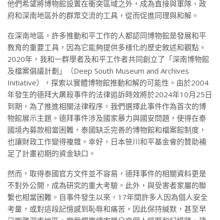
他們希望將博物館設置在衝突區域之外，成為直接與軍隊、政
府和深南地區外的群眾交流的工具，從而促進同理與和解。
在深南地區，許多推動和平工作的人都認同博物館是發展和平
教育的重要工具，因為它能夠提供多樣化的歷史敘述和觀點。
2020年，我和一群學者及和平工作者共同創立了「深南博物館
及檔案倡議計劃」（Deep South Museum and Archives
Initiative），探索以實體博物館推動和解的可能性。由於2004
年發生的德拜大屠殺事件的法律追訴時效將於2024年10月25日
到期，為了推進相關法律程序，我們選擇此事件作為首次的博
物館展示主題。德拜事件涉及國家暴力與國安問題，使得在泰
國境內募款相當困難，泰國缺乏完善的博物館和檔案館制度，
也讓財政工作變得複雜。幸好，日本笹川和平基金會的贊助補
足了計畫初期的資金缺口。
然而，取得泰國官方文件並不容易，德拜事件的相關資料更是
不對外公開，成為研究的重大考驗。此外，與受害者家屬的聯
繫也相當困難。自事件發生以來，17年間許多人因為個人安全
考量，或對這段記憶感到恥辱和痛苦，因此保持緘默，甚至早