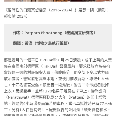
《暫時性的口頭冥想檔案（2016-2024）》展覽一隅（攝影：
賴奕諭 2024）
作者：Patporn Phoothong（泰國獨立研究者）
翻譯：黃淥（博物之島執行編輯）
那是齋月的一個平日。2004年10月25日清晨，成千上萬的人聚
集在泰國南部德拜區（Tak Bai）警察局前，要求釋放六名被拘
留超過一週的村莊保安人員。傍晚時分，司令部下令以武力驅
散示威者，警察發射高壓水炮，並使用催淚瓦斯，導致七人死
亡，十四名警官受傷。鎮壓告一段落後，警方命令示威者脫掉
上衣，反綁雙手，並將1370名男子堆疊在卡車上，從陶公府
（Narathiwat）德拜區運送到北大年（Pattani）的印卡塔營
地。經過約6小時漫長而痛苦的車程，當卡車抵達時已有77人死
亡，另有1人在醫院去世。屍檢報告的死因是「缺乏食物和水、
胸部壓迫窒息以及急性腎衰竭。」這個事件被稱為「德拜大屠