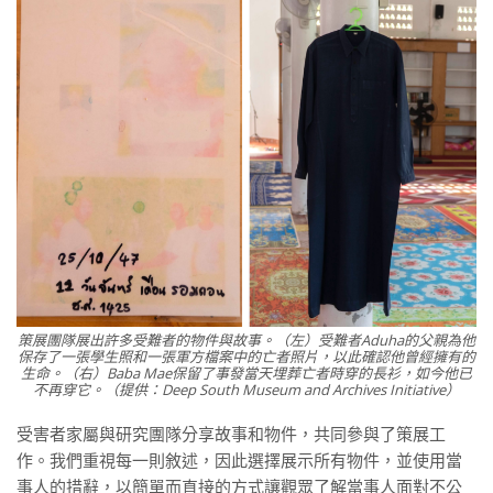
策展團隊展出許多受難者的物件與故事。（左）受難者Aduha的父親為他
保存了一張學生照和一張軍方檔案中的亡者照片，以此確認他曾經擁有的
生命。（右）Baba Mae保留了事發當天埋葬亡者時穿的長衫，如今他已
不再穿它。（提供：Deep South Museum and Archives Initiative）
受害者家屬與研究團隊分享故事和物件，共同參與了策展工
作。我們重視每一則敘述，因此選擇展示所有物件，並使用當
事人的措辭，以簡單而直接的方式讓觀眾了解當事人面對不公