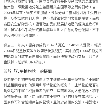
他地區形成鮮明對比。由於泰國政府長期壓制當地的馬來文化
和宗教，導致當地分離主義團體與泰國軍隊之間的對峙。自
2004年以來，衝突不斷加劇，多個分離主義團體因為主張自治
權、反對部隊侵犯人權，也不滿政策對當地文化的威脅，而與
泰國安全部隊對抗。儘管政府嘗試發展該地區的經濟並進行和
談，但軍事化手段始終無法解決當地人在意的身份認同、不平
等和強迫同化等問題。
過去二十年來，衝突造成約7547人死亡，14028人受傷，將近
7000名兒童被安置在收容所及孤兒院。其中約有1000名孤兒因
被認為與分離主義團體有關聯，而無法獲得政府支持，甚至面
臨逮捕、起訴和DNA測試。
關於「和平博物館」的探問
我們是否能夠在持續的衝突之中建構一座和平博物館？不同的
利益相關者會如何運用和平博物館的概念？一座博物館是否能
夠促進和平呢？根據筆者的研究，深南地區的人們認為，和平
博物館是有用的，然而他們並不樂見自己的經歷在當地展示，
因為這可能會延續痛苦的記憶，且流於封閉的交流。相對地，