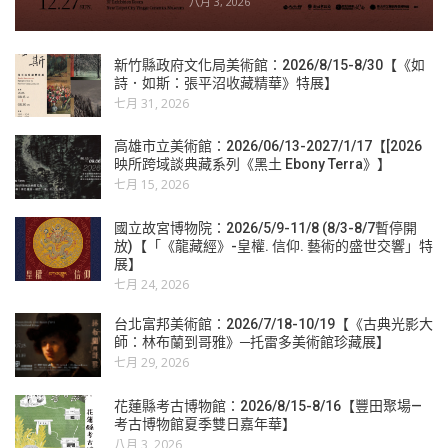
八月 3, 2026
新竹縣政府文化局美術館：2026/8/15-8/30【《如
詩．如斯：張平沼收藏精華》特展】
七月 31, 2026
高雄市立美術館：2026/06/13-2027/1/17【[2026
映所跨域談典藏系列《黑土 Ebony Terra》】
七月 15, 2026
國立故宮博物院：2026/5/9-11/8 (8/3-8/7暫停開
放)【「《龍藏經》-皇權. 信仰. 藝術的盛世交響」特
展】
七月 24, 2026
台北富邦美術館：2026/7/18-10/19【《古典光影大
師：林布蘭到哥雅》─托雷多美術館珍藏展】
七月 29, 2026
花蓮縣考古博物館：2026/8/15-8/16【豐田聚場—
考古博物館夏季雙日嘉年華】
八月 3, 2026