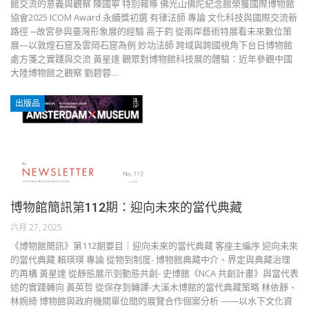
館交流的意義與觀察 陳國寧 特別報導 佛光山佛陀紀念館榮獲國際博物館
協會2025 ICOM Award 永續獎初選 有律法師 專論 文化科技與國際交流新
路徑 ─故宮參與臺灣形象展的經驗 高于鈞 從兩岸藝術特展看未來數位策
展—以敦煌石窟及雲岡石窟為例 妙功法師 跨域與跨國視角下台日博物館
處方箋之實踐與交流 黃星達 觀眾對博物館科技展的體驗：近年參觀中國
大陸博物館之觀察 劉碧蓉…
出版品
博物館簡訊第112期：迎向未來的當代典藏
六月 27, 2025
《博物館簡訊》第112期要目｜迎向未來的當代典藏 客座主編序 迎向未來
的當代典藏 賴瑛瑛 專論 從物到制度- 博物館典藏中介、界定與典藏治理
的再構 黃星達 從靜態展示到動態共創- 史博館《NCA 共創計畫》與當代表
述的實踐轉向 黃英哲 從保存到轉譯-大溪木博館的當代典藏策略 林依靜、
林婉綺 博物館與政府機關單位間的展覽合作個案分析 ——以水下文化資