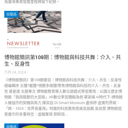
為臺灣專業發展里程碑留下紀錄。
出版品
博物館簡訊第108期：博物館與科技共舞：介入、共
生、反身性
六月 24, 2024
《博物館簡訊》第108期要目｜博物館與科技共舞：介入、共生、反身性
總編輯序 主體?載體?視聽多媒體!聚焦博物館與科技的介入、共生、反身
性 黃星達 主題專文 博物館教育導入數位遊戲式學習應用：以國立歷史博
物館「我與酷獸的大冒險」AR數位學習體驗為例 華家緯 AI時代下-博物館
人機協作的契機與角力 陳奕廷 DI Smart Museum 盧保婷 虛實的界線：
「跨．1624：世界島臺灣」特展的科技應用思維及挑戰 吳佳霓 博物館造
景展示的多重時空：虛擬實境 郭昭翎…
出版品