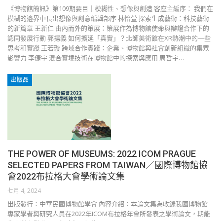
《博物館簡訊》第109期要目｜模糊性、想像與創造 客座主編序： 我們在
模糊的邊界中長出想像與創意編輯部序 林怡萱 探索生成藝術：科技藝術
的新篇章 王新仁 由內而外的策展：策展作為博物館使命與辯證合作下的
認同發展行動 郭揚義 如何擴延「真實」？北師美術館在XR熱潮中的一些
思考和實踐 王若璇 跨域合作實踐：企業、博物館與社會創新組織的集眾
影響力 李倢宇 混合實境技術在博物館中的探索與應用 周哲宇…
出版品
THE POWER OF MUSEUMS: 2022 ICOM PRAGUE
SELECTED PAPERS FROM TAIWAN／國際博物館協
會2022布拉格大會學術論文集
七月 4, 2024
出版發行：中華民國博物館學會 內容介紹：本論文集為收錄我國博物館
專家學者與研究人員在2022年ICOM布拉格年會所發表之學術論文，期能