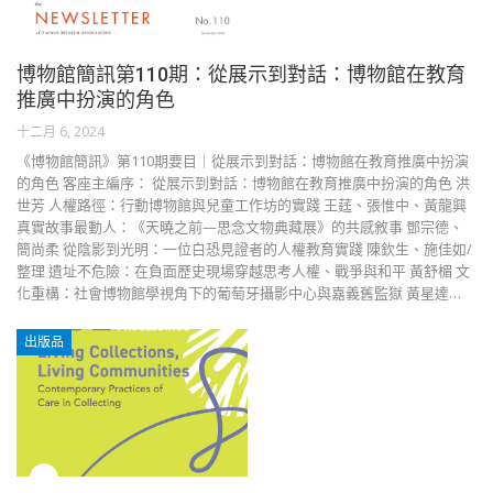
博物館簡訊第110期：從展示到對話：博物館在教育
推廣中扮演的角色
十二月 6, 2024
《博物館簡訊》第110期要目｜從展示到對話：博物館在教育推廣中扮演
的角色 客座主編序： 從展示到對話：博物館在教育推廣中扮演的角色 洪
世芳 人權路徑：行動博物館與兒童工作坊的實踐 王莛、張惟中、黃龍興
真實故事最動人：《天曉之前—思念文物典藏展》的共感敘事 鄧宗德、
簡尚柔 從陰影到光明：一位白恐見證者的人權教育實踐 陳欽生、施佳如/
整理 遺址不危險：在負面歷史現場穿越思考人權、戰爭與和平 黃舒楣 文
化重構：社會博物館學視角下的葡萄牙攝影中心與嘉義舊監獄 黃星達…
出版品