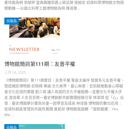
產特展為例 翁郁婷 當典藏櫃架遇上碳足跡 張銘宏 初探科學博物館文物捐
贈動機 —以國立科學工藝博物館為例 陳淑菁…
出版品
博物館簡訊第111期：友善平權
三月 26, 2025
《博物館簡訊》第111期要目｜友善平權 客座主編序 發展多元友善平權，
營造親民博物館 莊佩樺 專論 文化無界，愛心無限：史前館推動身心障礙
者文化近用的實踐 劉少君 讓人有感的文化平權服務—宜蘭文化平權大步
走 游貞華 人生百百款一臺史博創齡共創實踐經驗分享 林潔琪 從「心」出
發：臺史博圓夢計畫與兒童一起學習及成長 林佳逸 博物館的數位近用：
從資料賦能管理到共融性實踐 黃凱祥 博物館面面觀 「面對變遷：Yes,
We…
出版品