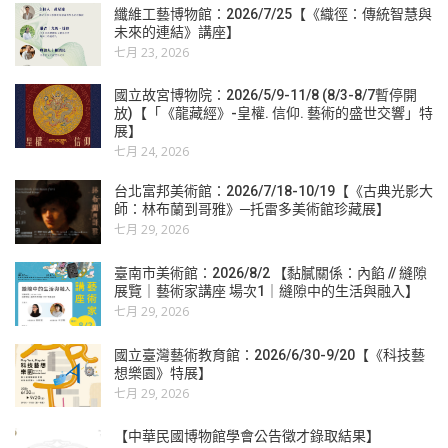
纖維工藝博物館：2026/7/25【《織徑：傳統智慧與
未來的連結》講座】
七月 23, 2026
國立故宮博物院：2026/5/9-11/8 (8/3-8/7暫停開
放)【「《龍藏經》-皇權. 信仰. 藝術的盛世交響」特
展】
七月 24, 2026
台北富邦美術館：2026/7/18-10/19【《古典光影大
師：林布蘭到哥雅》─托雷多美術館珍藏展】
七月 29, 2026
臺南市美術館：2026/8/2 【黏膩關係：內餡 // 縫隙
展覽｜藝術家講座 場次1｜縫隙中的生活與融入】
七月 29, 2026
國立臺灣藝術教育館：2026/6/30-9/20【《科技藝
想樂園》特展】
七月 29, 2026
【中華民國博物館學會公告徵才錄取結果】