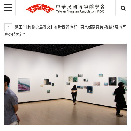
返回“【博物之島專文】在時間裡徜徉—東京都寫真美術館特展《写
真の時間》”