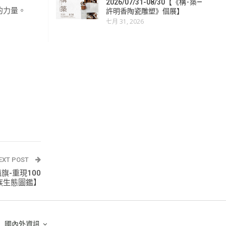
2026/07/31-08/30【《構･築—
的力量。
許明香陶瓷雕塑》個展】
七月 31, 2026
EXT POST
船旗-重現100
族生態圖鑑】
國內外資訊