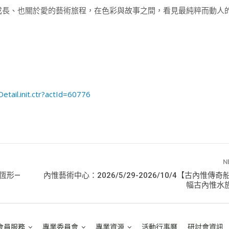
成長、也關於愛的藝術旅程，在色彩與故事之間，看見最純粹而動人
tail.init.ctr?actId=60776
N
《恆形—
內惟藝術中心：2026/5/29-2026/10/4【古內惟傳奇
幅古內惟水
會員服務
專業委員會
專業資源
活動行事曆
研討會資訊