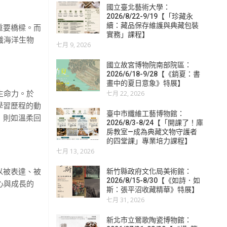
國立臺北藝術大學：
2026/8/22-9/19【「珍藏永
續：藏品保存維護與典藏包裝
重要橋樑。而
實務」課程】
識海洋生物
七月 9, 2026
國立故宮博物院南部院區：
2026/6/18-9/28【《銷夏：書
畫中的夏日意象》特展】
生命力。於
七月 22, 2026
學習歷程的動
臺中市纖維工藝博物館：
，則如溫柔回
2026/8/3-8/24【「開課了！庫
房教室—成為典藏文物守護者
的四堂課」專業培力課程】
七月 13, 2026
以被表達、被
新竹縣政府文化局美術館：
2026/8/15-8/30【《如詩．如
心與成長的
斯：張平沼收藏精華》特展】
七月 31, 2026
新北市立鶯歌陶瓷博物館：