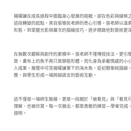
楊曜謙在成長過程中面臨身心發展的挑戰，卻在色彩與線條
這段轉變的起點，來自張導民老師的悉心引導。張老師以溫
形態，到掌握光影與層次的描繪技巧，逐步開啟他對藝術更
在無數次觀察與創作的累積中，張老師不僅傳授技法，更引
是，畫布上的魚不再只是靜態形體，而化身為承載情感的小
人成果。展覽中可見楊曜謙筆下的海水魚，從初期單純描繪
應，與學生形成一場跨越語言的藝術互動。
這不僅是一場師生聯展，更是一段關於「被看見」與「看見
理解、也被欣賞。每一次展出，都是勇敢的練習—學會完成
證明。