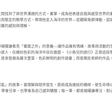
之間找到了與世界溝通的方式。畫筆，成為他表達自我與感受世界的
柔而堅定的教學方式，帶領他走入海洋的世界—從觀察魚群律動、認
深層的感知與理解。
導楊曜謙看見「畫面之外」的意義—讓作品擁有情緒、故事與流動的
小旅人，在繽紛色彩的海洋中自在遨遊。《小魚兒的旅行》正是這段
，逐漸發展為層次豐富、色彩鮮明的創作語彙；而張導民老師的作品
可能」的故事。當理解與陪伴發生，藝術成為連結的橋樑，使生命得
、學會分享，也學會為自己感到驕傲；每一筆，都是楊曜謙專注、耐