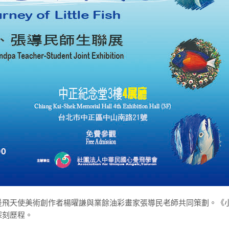
曼飛天使美術創作者楊曜謙與業餘油彩畫家張導民老師共同策劃。《
深刻歷程。