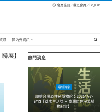
會員註冊
／
我是會員
／
English
資訊
國內外資訊
師生聯展】
熱門消息
最新消息
順益台灣原住民博物館：2026/7/7-
9/13【草木生活誌 — 臺灣原住民族植
物紀實】