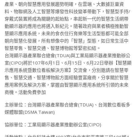
產業、朝向智慧應用發展趨勢明確，在雲端、大數據巨量資
料、物聯網及人工智慧等爆發性科技變革帶動下，智慧型手持/
穿戴式裝置將成為關鍵的起始點，串起新一代的智慧生活網帶
動顯示器的應用也將邁入新紀元。隨著政府與業者積極推動智
慧顯示應用系統，未來的食衣住行育樂等生活型態都可能全部
朝向智慧化發展，所有想像中的「智慧」型態，如日常生活中
智慧零售、智慧交通、智慧博物館等緊密扣結。
台灣顯示器產業聯合總會(TDUA)與工業局顯示器產業推動辦公
室(CIPO)將於107年6月1日、6月15日、6月22日舉辦【智慧顯
示應用系統暨數位看板解決方案】交流會，分別邀請在智慧零
售、智慧交通、智慧博物館方面經驗豐富廠商，分享關於智慧
應用案例及解決方案，掌握由智慧顯示應用系統所引領的未來
商機。活動免費參加
主辦單位：台灣顯示器產業聯合總會(TDUA)、台灣數位看板多
媒體聯盟(DSMA Taiwan)
協辦單位：工業局顯示器產業推動辦公室(CIPO)