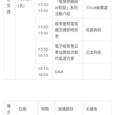
「智慧商顯與
15:20-
交
(五)
AI對話」系列
TDUA秘書處
15:30
通
活動介紹
超窄邊框電視
15:30-
牆交通即時訊
兆銀資訊
15:50
息
電子紙智慧公
15:50-
車站牌結合替
元太科技
16:10
代能源方案
16:10-
Q&A
16:30
場
日期
時間
演講題目
主講者
次