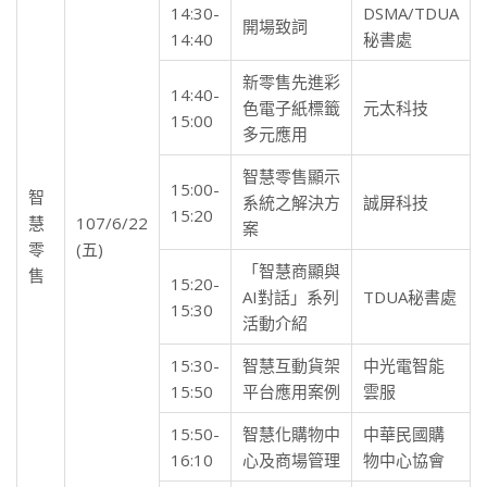
14:30-
DSMA/TDUA
開場致詞
14:40
秘書處
新零售先進彩
14:40-
色電子紙標籤
元太科技
15:00
多元應用
智慧零售顯示
15:00-
智
系統之解決方
誠屏科技
15:20
慧
107/6/22
案
零
(五)
「智慧商顯與
售
15:20-
AI對話」系列
TDUA秘書處
15:30
活動介紹
15:30-
智慧互動貨架
中光電智能
15:50
平台應用案例
雲服
15:50-
智慧化購物中
中華民國購
16:10
心及商場管理
物中心協會