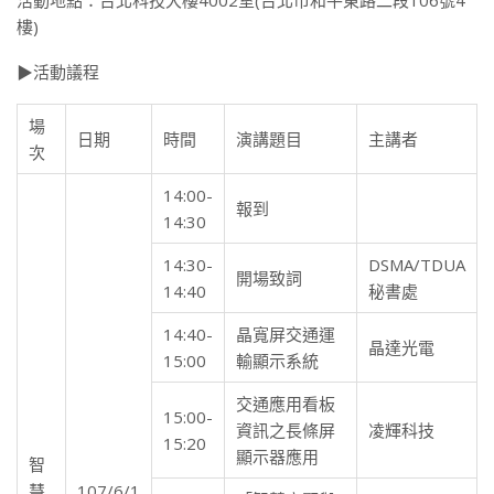
活動地點：台北科技大樓4002室(台北市和平東路二段106號4
樓)
▶活動議程
場
日期
時間
演講題目
主講者
次
14:00-
報到
14:30
14:30-
DSMA/TDUA
開場致詞
14:40
秘書處
14:40-
晶寬屏交通運
晶達光電
15:00
輸顯示系統
交通應用看板
15:00-
資訊之長條屏
凌輝科技
15:20
顯示器應用
智
慧
107/6/1