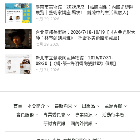
臺南市美術館：2026/8/2 【黏膩關係：內餡 // 縫隙
展覽｜藝術家講座 場次1｜縫隙中的生活與融入】
七月 29, 2026
台北富邦美術館：2026/7/18-10/19【《古典光影大
師：林布蘭到哥雅》─托雷多美術館珍藏展】
七月 29, 2026
新北市立鶯歌陶瓷博物館：2026/07/31-
08/30【《構･築—許明香陶瓷雕塑》個展】
七月 31, 2026
首頁
本會簡介
最新消息
出版品
主題專欄
會員服務
專業委員會
專業資源
活動行事曆
研討會資訊
國內外資訊