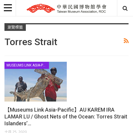
瀏覽標籤
Torres Strait
MUSEUMS LINK ASIA-PACIFIC
【Museums Link Asia-Pacific】AU KAREM IRA
LAMAR LU / Ghost Nets of the Ocean: Torres Strait
Islanders’…
十月 25, 2020